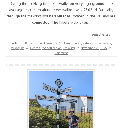
During the trekking the hiker walks on very high ground. The
average maximum altitude we walked was 2308 M. Basically
through the trekking isolated villages located in rhe valleys are
connected. The hikers walk over…
Full Article →
Posted by:
Konstantinos Koukouris
//
Hiking routes
,
Nature
,
Εναλλακτικός
τουρισμός
//
Georgia
,
Svaneti region
,
Trekking
//
November 21, 2025
//
Comment