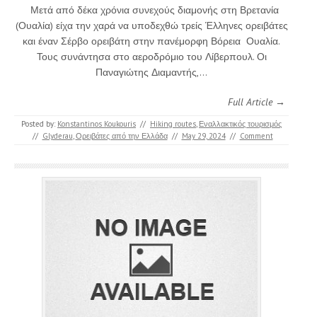
Μετά από δέκα χρόνια συνεχούς διαμονής στη Βρετανία
(Ουαλία) είχα την χαρά να υποδεχθώ τρείς Έλληνες ορειβάτες
και έναν Σέρβο ορειβάτη στην πανέμορφη Βόρεια Ουαλία.
Τους συνάντησα στο αεροδρόμιο του Λίβερπουλ. Οι
Παναγιώτης Διαμαντής,…
Full Article →
Posted by:
Konstantinos Koukouris
//
Hiking routes
,
Εναλλακτικός τουρισμός
//
Glyderau
,
Ορειβάτες από την Ελλάδα
//
May 29, 2024
//
Comment