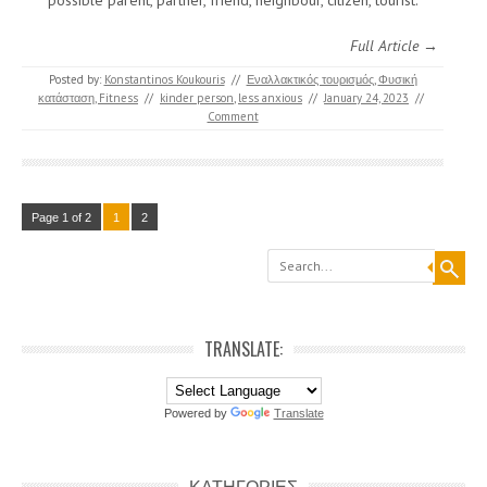
Full Article →
Posted by:
Konstantinos Koukouris
//
Εναλλακτικός τουρισμός
,
Φυσική
κατάσταση, Fitness
//
kinder person
,
less anxious
//
January 24, 2023
//
Comment
Page 1 of 2
1
2
Search
TRANSLATE:
Powered by
Translate
ΚΑΤΗΓΟΡΙΕΣ