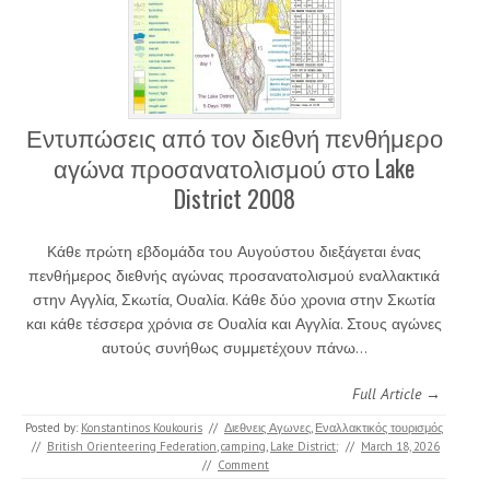
Εντυπώσεις από τον διεθνή πενθήμερο
αγώνα προσανατολισμού στο Lake
District 2008
Κάθε πρώτη εβδομάδα του Αυγούστου διεξάγεται ένας
πενθήμερος διεθνής αγώνας προσανατολισμού εναλλακτικά
στην Αγγλία, Σκωτία, Ουαλία. Κάθε δύο χρονια στην Σκωτία
και κάθε τέσσερα χρόνια σε Ουαλία και Αγγλία. Στους αγώνες
αυτούς συνήθως συμμετέχουν πάνω…
Full Article →
Posted by:
Konstantinos Koukouris
//
Διεθνεις Αγωνες
,
Εναλλακτικός τουρισμός
//
British Orienteering Federation
,
camping
,
Lake District;
//
March 18, 2026
//
Comment