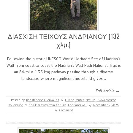
ΔΙΑΣΧΙΣΗ ΤΕΙΧΟΥΣ ΑΝΔΡΙΑΝΟΥ (132
χλμ.)
Following the historic UNESCO World Heritage Site of Hadrian’s
Wall from coast to coast, the Hadrian’s Wall Path National Trail is
an 84-mile (135 km) pathway passing through a diverse
landscape where magnificent moorland gives…
Full Article →
Posted by:
Konstantinos Koukouris
//
Hiking routes
,
Nature
,
Εναλλακτικός
τουρισμός
//
132 klm away from Carlisle
,
Andrian's wall
//
November 2, 2025
//
Comment