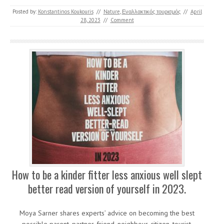
Posted by:
Konstantinos Koukouris
//
Nature
,
Εναλλακτικός τουρισμός
//
April
28, 2023
//
Comment
How to be a kinder fitter less anxious well slept
better read version of yourself in 2023.
Moya Sarner shares experts’ advice on becoming the best
possible parent, partner, friend, neighbour, citizen, tourist.