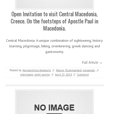
Open Invitation to visit Central Macedonia,
Creece. On the footsteps of Apostle Paul in
Macedonia.
Central Macedonia: A unique combination of sightseeing, history
learning, pilgrimage, hiking, orienteering, greek dancing and
gastronomy.
Full Article →
Posted by:
Konstantinos Koukouris
//
Nature
,
Εναλλακτικός τουρισμός
//
pilgrimage
,
sight seeing
//
April 23, 2024
//
Comment