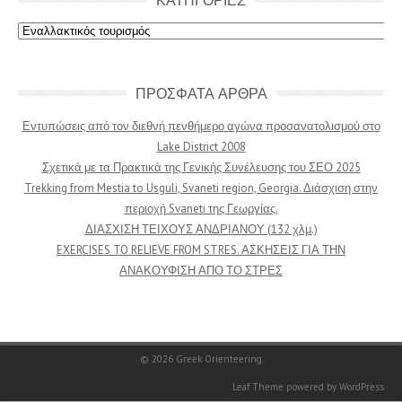
Κατηγοριες
ΠΡΟΣΦΑΤΑ ΑΡΘΡΑ
Εντυπώσεις από τον διεθνή πενθήμερο αγώνα προσανατολισμού στο
Lake District 2008
Σχετικά με τα Πρακτικά της Γενικής Συνέλευσης του ΣΕΟ 2025
Trekking from Mestia to Usguli, Svaneti region, Georgia. Διάσχιση στην
περιοχή Svaneti της Γεωργίας.
ΔΙΑΣΧΙΣΗ ΤΕΙΧΟΥΣ ΑΝΔΡΙΑΝΟΥ (132 χλμ.)
EXERCISES TO RELIEVE FROM STRES. ΑΣΚΗΣΕΙΣ ΓΙΑ ΤΗΝ
ΑΝΑΚΟΥΦΙΣΗ ΑΠΟ ΤΟ ΣΤΡΕΣ
© 2026
Greek Orienteering
Leaf Theme
powered by
WordPress