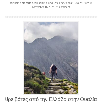
solitudine ela sorta degli spiriti grandi.
,
Via Francigena; Tuscany; Italy
//
November 18, 2024
//
Comment
Oρειβάτες από την Ελλάδα στην Ουαλία