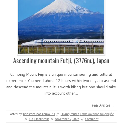
Ascending mountain Futji, (3776m.), Japan
Climbing Mount Fuji is a unique mountaineering and cultural
experience. You need about 12 hours within two days to ascend
and descend the mountain. It is worth hiking but one should take
into account other…
Full Article →
Posted by:
Konstantinos Koukouris
//
Hiking routes
,
Εναλλακτικός τουρισμός
//
Futji mountain
//
November 2, 2023
//
Comment