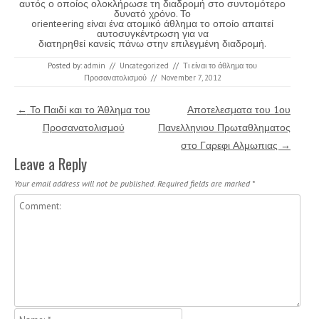
αυτός ο οποίος ολοκλήρωσε τη διαδρομή στο συντομότερο
δυνατό χρόνο. Το
orienteering είναι ένα ατομικό άθλημα το οποίο απαιτεί
αυτοσυγκέντρωση για να
διατηρηθεί κανείς πάνω στην επιλεγμένη διαδρομή.
Posted by:
admin
//
Uncategorized
//
Τι είναι το άθλημα του
Προσανατολισμού
//
November 7, 2012
Post navigation
←
Το Παιδί και το Άθλημα του
Αποτελεσματα του 1ου
Προσανατολισμού
Πανελληνιου Πρωταθληματος
στο Γαρεφι Αλμωπιας
→
Leave a Reply
Your email address will not be published.
Required fields are marked
*