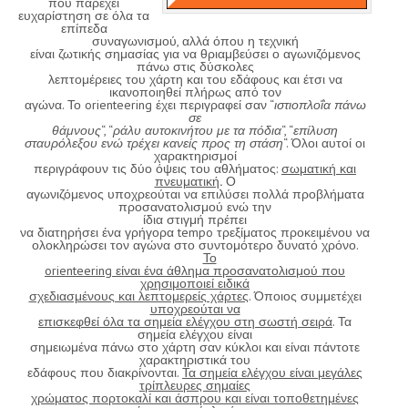
που παρέχει
ευχαρίστηση σε όλα τα
επίπεδα
συναγωνισμού, αλλά όπου η τεχνική
είναι ζωτικής σημασίας για να θριαμβεύσει ο αγωνιζόμενος
πάνω στις δύσκολες
λεπτομέρειες του χάρτη και του εδάφους και έτσι να
ικανοποιηθεί πλήρως από τον
αγώνα. Το orienteering έχει περιγραφεί σαν “
ιστιοπλοΐα πάνω
σε
θάμνους
“, “
ράλυ αυτοκινήτου με τα πόδια
“, “
επίλυση
σταυρόλεξου ενώ τρέχει κανείς προς τη στάση
“. Όλοι αυτοί οι
χαρακτηρισμοί
περιγράφουν τις δύο όψεις του αθλήματος:
σωματική και
πνευματική
.
Ο
αγωνιζόμενος υποχρεούται να επιλύσει πολλά προβλήματα
προσανατολισμού ενώ την
ίδια στιγμή πρέπει
να διατηρήσει ένα γρήγορα tempo τρεξίματος προκειμένου να
ολοκληρώσει τον αγώνα στο συντομότερο δυνατό χρόνο.
Το
orienteering είναι ένα άθλημα προσανατολισμού που
χρησιμοποιεί ειδικά
σχεδιασμένους και λεπτομερείς χάρτες
. Όποιος συμμετέχει
υποχρεούται να
επισκεφθεί όλα τα σημεία ελέγχου στη σωστή σειρά
. Τα
σημεία ελέγχου είναι
σημειωμένα πάνω στο χάρτη σαν κύκλοι και είναι πάντοτε
χαρακτηριστικά του
εδάφους που διακρίνονται.
Τα σημεία ελέγχου είναι μεγάλες
τρίπλευρες σημαίες
χρώματος πορτοκαλί και άσπρου και είναι τοποθετημένες