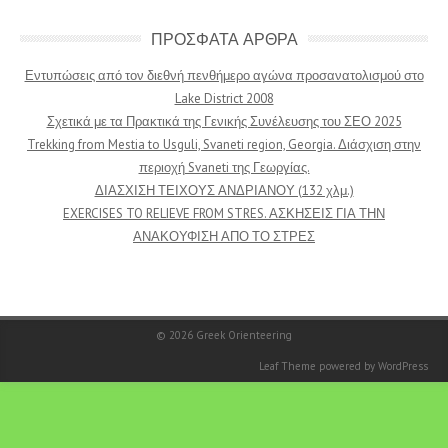
ΠΡΟΣΦΑΤΑ ΑΡΘΡΑ
Εντυπώσεις από τον διεθνή πενθήμερο αγώνα προσανατολισμού στο
Lake District 2008
Σχετικά με τα Πρακτικά της Γενικής Συνέλευσης του ΣΕΟ 2025
Trekking from Mestia to Usguli, Svaneti region, Georgia. Διάσχιση στην
περιοχή Svaneti της Γεωργίας.
ΔΙΑΣΧΙΣΗ ΤΕΙΧΟΥΣ ΑΝΔΡΙΑΝΟΥ (132 χλμ.)
EXERCISES TO RELIEVE FROM STRES. ΑΣΚΗΣΕΙΣ ΓΙΑ ΤΗΝ
ΑΝΑΚΟΥΦΙΣΗ ΑΠΟ ΤΟ ΣΤΡΕΣ
© 2026
Greek Orienteering
Leaf Theme
powered by
WordPress