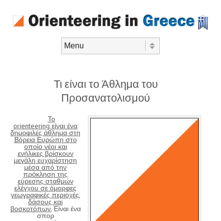
Skip to content
Menu
Τι είναι το Άθλημα του
Προσανατολισμού
Το
orienteering είναι ένα
δημοφιλές άθλημα στη
Βόρεια Ευρώπη στο
οποίο νέοι και
ενήλικες βρίσκουν
μεγάλη ευχαρίστηση
μέσα από την
πρόκληση της
εύρεσης σταθμών
ελέγχου σε όμορφες
γεωγραφικές περιοχές,
δάσους και
βοσκοτόπων.
Είναι ένα
σπορ