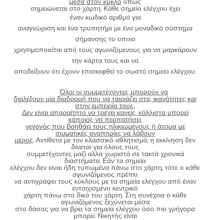
μέσα στον κύκλο
όπως
σημειώνεται στο χάρτη. Κάθε σημείο ελέγχου έχει
έναν κωδικό αριθμό για
αναγνώριση και ένα τρυπητήρι με ένα μοναδικό σύστημα
σήμανσης το οποίο
χρησιμοποιείται από τους αγωνιζόμενους για να μαρκάρουν
την κάρτα τους και να
αποδείξουν ότι έχουν επισκεφθεί το σωστό σημείο ελέγχου.
Όλοι οι συμμετέχοντες μπορούν να
διαλέξουν μία διαδρομή που να ταιριάζει στις ικανότητες και
στην εμπειρία τους.
Δεν είναι απαραίτητο να τρέχει κανείς, κάλλιστα μπορεί
κάποιος να περπατήσει,
γεγονός που βοηθάει τους ηλικιωμένους ή άτομα με
σωματικές αναπηρίες να λάβουν
μέρος.
Αντίθετα με τον κλασσικό αθλητισμό, η εκκίνηση δεν
δίνεται για όλους τους
συμμετέχοντες μαζί αλλά χωριστά σε τακτά χρονικά
διαστήματα. Εάν τα σημεία
ελέγχου δεν είναι ήδη τυπωμένα πάνω στο χάρτη, τότε ο κάθε
αγωνιζόμενος πρέπει
να αντιγράψει τους κύκλους με τα σημεία ελέγχου από έναν
εντοιχισμένο κεντρικό
χάρτη πάνω στο δικό του χάρτη. Στη συνέχεια ο κάθε
αγωνιζόμενος ξεχύνεται μέσα
στο δάσος για να βρει τα σημεία ελέγχου όσο πιο γρήγορα
μπορεί. Νικητής είναι