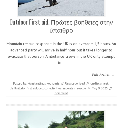
Outdoor First aid. Πρώτες βοήθειες στην
ύπαιθρο
Mountain rescue response in the UK is on average 1,5 hours. An
advanced party will arrive in half hour but it takes longer to
evacuate that person. Ambulance crews in the UK only attempt
to…
Full Article →
Posted by:
Konstantinos Koukouris
//
Uncategorized
//
cardiac arrest;
defibrillator
,
first aid; outdoor activities; mountain rescue
//
May 9, 2025
//
Comment