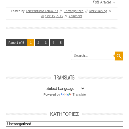
Full Article →
Posted by:
Konstantinos Koukouris
//
Uncategorized
//
rock-climbing
//
August 19, 2019
//
Comment
Page 1 of 5
1
2
3
4
5
Search
TRANSLATE:
Powered by
Translate
ΚΑΤΗΓΟΡΙΕΣ
Κατηγοριες