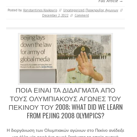
Full Article →
Posted by:
Konstantinos Koukouris
//
Uncategorized
,
Προκηρυξεις Αγωνων
//
December 2, 2022
//
Comment
ΠΟΙΑ ΕΙΝΑΙ ΤΑ ΔΙΔΑΓΜΑΤΑ ΑΠΟ
ΤΟΥΣ ΟΛΥΜΠΙΑΚΟΥΣ ΑΓΩΝΕΣ ΤΟΥ
ΠΕΚΙΝΟΥ ΤΟΥ 2008; WHAT DID WE LEARN
FROM PEJING 2008 OLYMPICS?
Η διοργάνωση των Ολυμπιακών αγώνων στο Πεκίνο ανέδειξε
για άλλη μία φορά ένα σωρό ζητήματα τα οποία φυσικά