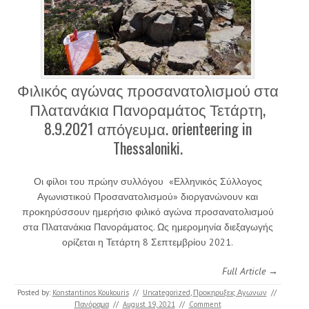
Φιλικός αγώνας προσανατολισμού στα
Πλατανάκια Πανοραμάτος Τετάρτη,
8.9.2021 απόγευμα. orienteering in
Thessaloniki.
Οι φίλοι του πρώην συλλόγου «Ελληνικός Σύλλογος
Αγωνιστικού Προσανατολισμού» διοργανώνουν και
προκηρύσσουν ημερήσιο φιλικό αγώνα προσανατολισμού
στα Πλατανάκια Πανοράματος. Ως ημερομηνία διεξαγωγής
ορίζεται η Τετάρτη 8 Σεπτεμβρίου 2021.
Full Article →
Posted by:
Konstantinos Koukouris
//
Uncategorized
,
Προκηρυξεις Αγωνων
//
Πανόραμα
//
August 19, 2021
//
Comment