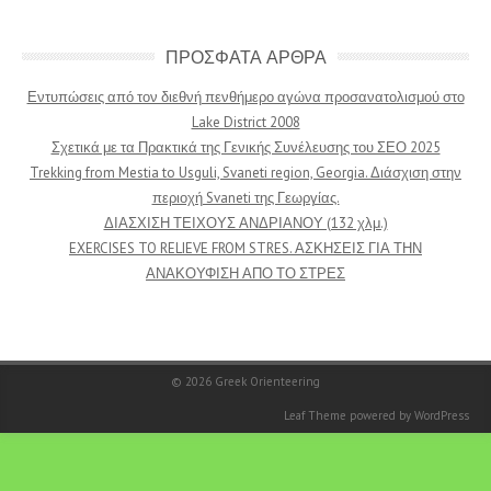
ΠΡΟΣΦΑΤΑ ΑΡΘΡΑ
Εντυπώσεις από τον διεθνή πενθήμερο αγώνα προσανατολισμού στο
Lake District 2008
Σχετικά με τα Πρακτικά της Γενικής Συνέλευσης του ΣΕΟ 2025
Trekking from Mestia to Usguli, Svaneti region, Georgia. Διάσχιση στην
περιοχή Svaneti της Γεωργίας.
ΔΙΑΣΧΙΣΗ ΤΕΙΧΟΥΣ ΑΝΔΡΙΑΝΟΥ (132 χλμ.)
EXERCISES TO RELIEVE FROM STRES. ΑΣΚΗΣΕΙΣ ΓΙΑ ΤΗΝ
ΑΝΑΚΟΥΦΙΣΗ ΑΠΟ ΤΟ ΣΤΡΕΣ
© 2026
Greek Orienteering
Leaf Theme
powered by
WordPress