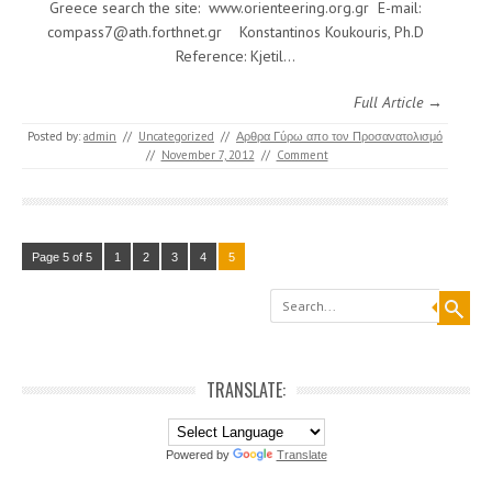
Greece search the site: www.orienteering.org.gr E-mail:
compass7@ath.forthnet.gr Konstantinos Koukouris, Ph.D
Reference: Kjetil…
Full Article →
Posted by:
admin
//
Uncategorized
//
Αρθρα Γύρω απο τον Προσανατολισμό
//
November 7, 2012
//
Comment
Page 5 of 5
1
2
3
4
5
Search
TRANSLATE:
Powered by
Translate