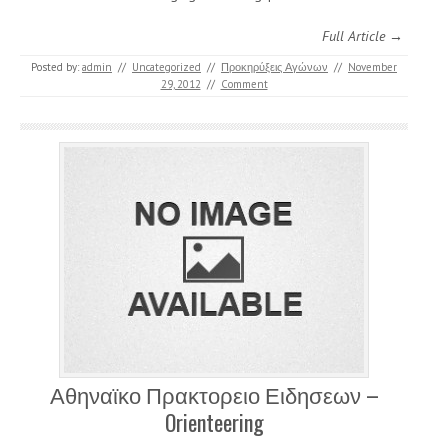
Full Article →
Posted by:
admin
//
Uncategorized
//
Προκηρύξεις Αγώνων
//
November
29, 2012
//
Comment
Αθηναϊκο Πρακτορειο Ειδησεων –
Orienteering