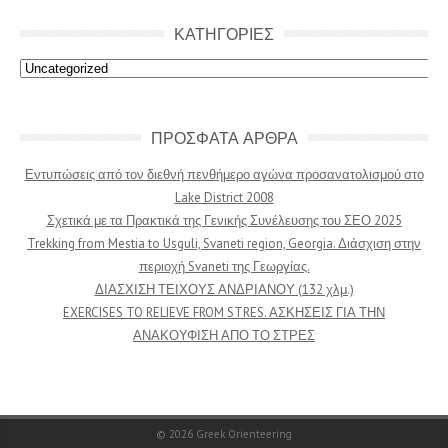
ΚΑΤΗΓΟΡΙΕΣ
Κατηγοριες
ΠΡΟΣΦΑΤΑ ΑΡΘΡΑ
Εντυπώσεις από τον διεθνή πενθήμερο αγώνα προσανατολισμού στο
Lake District 2008
Σχετικά με τα Πρακτικά της Γενικής Συνέλευσης του ΣΕΟ 2025
Trekking from Mestia to Usguli, Svaneti region, Georgia. Διάσχιση στην
περιοχή Svaneti της Γεωργίας.
ΔΙΑΣΧΙΣΗ ΤΕΙΧΟΥΣ ΑΝΔΡΙΑΝΟΥ (132 χλμ.)
EXERCISES TO RELIEVE FROM STRES. ΑΣΚΗΣΕΙΣ ΓΙΑ ΤΗΝ
ΑΝΑΚΟΥΦΙΣΗ ΑΠΟ ΤΟ ΣΤΡΕΣ
© 2026
Greek Orienteering