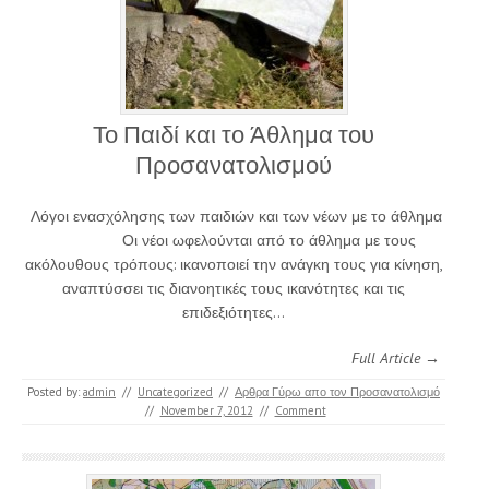
Το Παιδί και το Άθλημα του
Προσανατολισμού
Λόγοι ενασχόλησης των παιδιών και των νέων με το άθλημα
Οι νέοι ωφελούνται από το άθλημα με τους
ακόλουθους τρόπους: ικανοποιεί την ανάγκη τους για κίνηση,
αναπτύσσει τις διανοητικές τους ικανότητες και τις
επιδεξιότητες…
Full Article →
Posted by:
admin
//
Uncategorized
//
Αρθρα Γύρω απο τον Προσανατολισμό
//
November 7, 2012
//
Comment