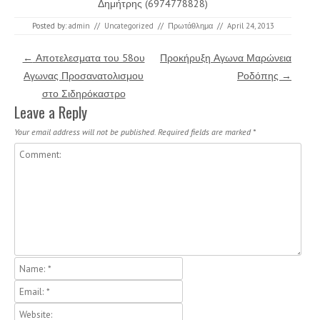
Δημήτρης (6974778828)
Posted by:
admin
//
Uncategorized
//
Πρωτάθλημα
//
April 24, 2013
Post navigation
←
Αποτελεσματα του 58ου
Προκήρυξη Αγωνα Μαρώνεια
Αγωνας Προσανατολισμου
Ροδόπης
→
στο Σιδηρόκαστρο
Leave a Reply
Your email address will not be published.
Required fields are marked
*