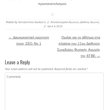
προσανατολισμού.
Posted by:
Konstantinos Koukouris
//
Αποτελεσματα Αγωνων
,
Διεθνεις Αγωνες
//
April 4, 2019
Post navigation
←
Διευκρινιστική ερώτηση
Ομιλία για το άθλημα στα
προς ΣΕΟ. Νο 1
πλαίσια του 22ου Διεθνούς
Συνεδρίου Φυσικής Αγωγής
της ΕΓΒΕ.
→
Leave a Reply
Your email address will not be published.
Required fields are marked
*