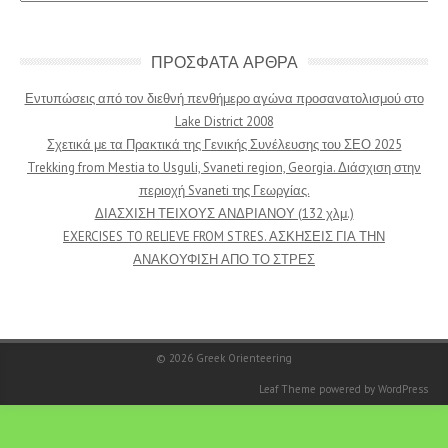
ΠΡΟΣΦΑΤΑ ΑΡΘΡΑ
Εντυπώσεις από τον διεθνή πενθήμερο αγώνα προσανατολισμού στο
Lake District 2008
Σχετικά με τα Πρακτικά της Γενικής Συνέλευσης του ΣΕΟ 2025
Trekking from Mestia to Usguli, Svaneti region, Georgia. Διάσχιση στην
περιοχή Svaneti της Γεωργίας.
ΔΙΑΣΧΙΣΗ ΤΕΙΧΟΥΣ ΑΝΔΡΙΑΝΟΥ (132 χλμ.)
EXERCISES TO RELIEVE FROM STRES. ΑΣΚΗΣΕΙΣ ΓΙΑ ΤΗΝ
ΑΝΑΚΟΥΦΙΣΗ ΑΠΟ ΤΟ ΣΤΡΕΣ
© 2026
Greek Orienteering
Leaf Theme
powered by
WordPress