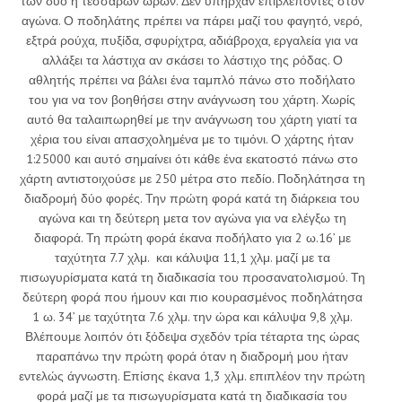
των δύο η τεσσάρων ωρών. Δεν υπήρχαν επιβλέποντες στον
αγώνα. Ο ποδηλάτης πρέπει να πάρει μαζί του φαγητό, νερό,
εξτρά ρούχα, πυξίδα, σφυρίχτρα, αδιάβροχα, εργαλεία για να
αλλάξει τα λάστιχα αν σκάσει το λάστιχο της ρόδας. Ο
αθλητής πρέπει να βάλει ένα ταμπλό πάνω στο ποδήλατο
του για να τον βοηθήσει στην ανάγνωση του χάρτη. Χωρίς
αυτό θα ταλαιπωρηθεί με την ανάγνωση του χάρτη γιατί τα
χέρια του είναι απασχολημένα με το τιμόνι. Ο χάρτης ήταν
1:25000 και αυτό σημαίνει ότι κάθε ένα εκατοστό πάνω στο
χάρτη αντιστοιχούσε με 250 μέτρα στο πεδίο. Ποδηλάτησα τη
διαδρομή δύο φορές. Την πρώτη φορά κατά τη διάρκεια του
αγώνα και τη δεύτερη μετα τον αγώνα για να ελέγξω τη
διαφορά. Τη πρώτη φορά έκανα ποδήλατο για 2 ω.16’ με
ταχύτητα 7.7 χλμ. και κάλυψα 11,1 χλμ. μαζί με τα
πισωγυρίσματα κατά τη διαδικασία του προσανατολισμού. Τη
δεύτερη φορά που ήμουν και πιο κουρασμένος ποδηλάτησα
1 ω. 34’ με ταχύτητα 7.6 χλμ. την ώρα και κάλυψα 9,8 χλμ.
Βλέπουμε λοιπόν ότι ξόδεψα σχεδόν τρία τέταρτα της ώρας
παραπάνω την πρώτη φορά όταν η διαδρομή μου ήταν
εντελώς άγνωστη. Επίσης έκανα 1,3 χλμ. επιπλέον την πρώτη
φορά μαζί με τα πισωγυρίσματα κατά τη διαδικασία του