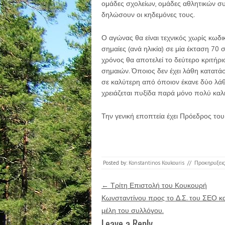
ομάδες σχολείων, ομάδες αθλητικών συ
δηλώσουν οι κηδεμόνες τους.
Ο αγώνας θα είναι τεχνικός χωρίς κωδι
σημαίες (ανά ηλικία) σε μία έκταση 70 
χρόνος θα αποτελεί το δεύτερο κριτήρι
σημαιών. Όποιος δεν έχει λάθη κατατά
σε καλύτερη από όποιον έκανε δύο λάθη
χρειάζεται πυξίδα παρά μόνο πολύ κα
Την γενική εποπτεία έχει Πρόεδρος τ
Posted by:
Konstantinos Koukouris
//
Προκηρυξει
Post navigation
←
Τρίτη Επιστολή του Κουκουρή
Κωνσταντίνου προς το Δ.Σ. του ΣΕΟ κα
μέλη του συλλόγου.
Leave a Reply