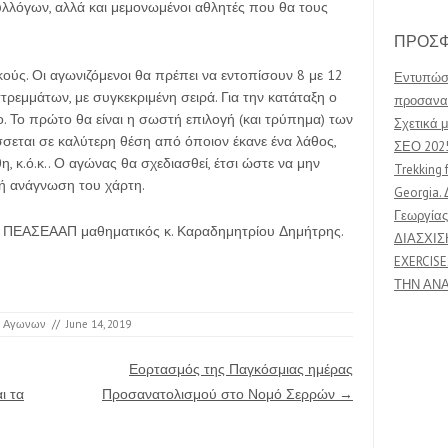
λλόγων, αλλά και μεμονωμένοι αθλητές που θα τους
ΠΡΟΣΦ
κούς. Οι αγωνιζόμενοι θα πρέπει να εντοπίσουν 8 με 12
Εντυπώσε
στρεμμάτων, με συγκεκριμένη σειρά. Για την κατάταξη ο
προσανατ
ο. Το πρώτο θα είναι η σωστή επιλογή (και τρύπημα) των
Σχετικά μ
σσεται σε καλύτερη θέση από όποιον έκανε ένα λάθος,
ΣΕΟ 202
, κ.ό.κ.. Ο αγώνας θα σχεδιασθεί, έτσι ώστε να μην
Trekking 
λή ανάγνωση του χάρτη.
Georgia. 
Γεωργίας
ου ΠΕΑΣΕΑΑΠ μαθηματικός κ. Καραδημητρίου Δημήτρης.
ΔΙΑΣΧΙΣ
EXERCISE
ΤΗΝ ΑΝ
ς Αγωνων
//
June 14, 2019
Εορτασμός της Παγκόσμιας ημέρας
ι τα
Προσανατολισμού στο Νομό Σερρών
→