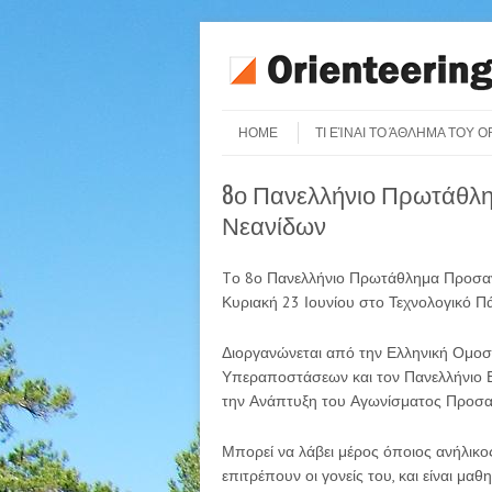
Skip to content
Menu
HOME
ΤΙ ΕΊΝΑΙ ΤΟ ΆΘΛΗΜΑ ΤΟΥ 
8ο Πανελλήνιο Πρωτάθλ
Νεανίδων
Tο 8ο Πανελλήνιο Πρωτάθλημα Προσαν
Κυριακή 23 Ιουνίου στο Τεχνολογικό Π
Διοργανώνεται από την Ελληνική Ομο
Υπεραποστάσεων και τον Πανελλήνιο Ε
την Ανάπτυξη του Αγωνίσματος Προσαν
Μπορεί να λάβει μέρος όποιος ανήλικος
επιτρέπουν οι γονείς του, και είναι μ