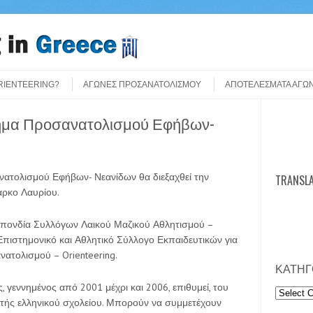
ORIENTEERING?
ΑΓΩΝΕΣ ΠΡΟΣΑΝΑΤΟΛΙΣΜΟΥ
ΑΠΟΤΕΛΕΣΜΑΤΑ ΑΓΩ
ημα Προσανατολισμού Εφήβων-
Search
ατολισμού Εφήβων- Νεανίδων θα διεξαχθεί την
TRANSLA
άρκο Λαυρίου.
σπονδία Συλλόγων Λαικού Μαζικού Αθλητισμού –
πιστημονικό και Αθλητικό Σύλλογο Εκπαιδευτικών για
ατολισμού – Orienteering.
ΚΑΤΗΓ
, γεννημένος από 2001 μέχρι και 2006, επιθυμεί, του
Κατηγορ
αθητής ελληνικού σχολείου. Μπορούν να συμμετέχουν