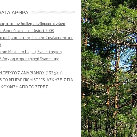
ΑΤΑ ΑΡΘΡΑ
ις από τον διεθνή πενθήμερο αγώνα
ολισμού στο Lake District 2008
ε τα Πρακτικά της Γενικής Συνέλευσης του
5
from Mestia to Usguli, Svaneti region,
Διάσχιση στην περιοχή Svaneti της
.
Η ΤΕΙΧΟΥΣ ΑΝΔΡΙΑΝΟΥ (132 χλμ.)
S TO RELIEVE FROM STRES. ΑΣΚΗΣΕΙΣ ΓΙΑ
ΑΚΟΥΦΙΣΗ ΑΠΟ ΤΟ ΣΤΡΕΣ