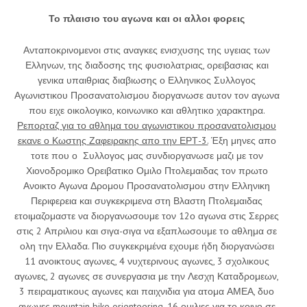
Το πλαισιο του αγωνα και οι αλλοι φορεις
Ανταποκρινομενοι στις αναγκες ενισχυσης της υγειας των
Ελληνων, της διαδοσης της φυσιολατριας, ορειβασιας και
γενικα υπαιθριας διαβιωσης ο Ελληνικος Συλλογος
Αγωνιστικου Προσανατολισμου διοργανωσε αυτον τον αγωνα
που ειχε οικολογικο, κοινωνικο και αθλητικο χαρακτηρα.
Ρεπορταζ για το αθλημα του αγωνιστικου προσανατολισμου
εκανε ο Κωστης Ζαφειρακης απο την ΕΡΤ-3.
Έξη μηνες απο
τοτε που ο Συλλογος μας συνδιοργανωσε μαζι με τον
Χιονοδρομικο Ορειβατικο Ομιλο Πτολεμαιδας τον πρωτο
Ανοικτο Αγωνα Δρομου Προσανατολισμου στην Ελληνικη
Περιφερεια και συγκεκριμενα στη Βλαστη Πτολεμαιδας
ετοιμαζομαστε να διοργανωσουμε τον 12ο αγωνα στις Σερρες
στις 2 Απριλιου και σιγα-σιγα να εξαπλωσουμε το αθλημα σε
ολη την Ελλαδα. Πιο συγκεκριμένα εχουμε ήδη διοργανώσει
11 ανοικτους αγωνες, 4 νυχτερινους αγωνες, 3 σχολικους
αγωνες, 2 αγωνες σε συνεργασια με την Λεσχη Καταδρομεων,
3 πειραματικους αγωνες και παιχνιδια για ατομα ΑΜΕΑ, δυο
αγωνες mountain bike orienteering, 16 ομιλιες για το κοινο σε