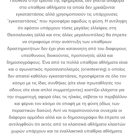
Πουθενά στην ερευνα της εφημερίδας δεν γίνεται αναφορά
στα υπαίθρια αθλήματα τα οποία δεν χρειάζονται
εγκαταστάσεις αλλά χρησιμοποιούν τις υπάρχουσες
“εγκαταστάσεις” που προσφέρει αφειδώς η φύση. Η αντίληψη
ότι εφόσον υπάρχουν τόσες μεγάλες ελλείψεις στη
Θεσσαλονίκη (αλλά και στις άλλες μεγαλουπόλεις) θα έπρεπε
να στραφούμε στην ανάπτυξη των υπαίθριων
δραστηριοτήτων δεν έχει γίνει κατανοητη από του διαφορους
υπεύθυνους διοικούντες, προπονητές αλλά και
δημοσιογράφους. Ένα από τα πολλά υπαίθρια αθλήματα είναι
και ο αγωνιστικός προσανατολισμός (orienteering) ο οποίος
δεν απαιτεί καθόλου εγκαταστάσεις, προσφέρεται σε όλο τον
κόσμο με τις ίδιες συνθήκες (είτε είναι πρωταθλητές του
είδους είτε είναι απλοί συμμετέχοντες) κοστίζει ελάχιστα για
την συμμετοχή, αφορά όλες τις ηλικίες, σέβεται το περιβάλλον
και φέρνει τον κόσμο σε επαφή με τη φύση (ιδίως των
περαστικών δασών). Αντί να παραπονούνται συνεχεία οι
διάφοροι αρμόδιοι αλλά και οι δημοσιογράφοι θα έπρεπε να
αντιληφθούν ότι εκτός από τα κλασσικά αθλήματα κλειστών
χωρών υπάρχουν και τα εναλλακτικά υπαίθρια αθλήματα.