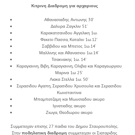
Κιτρινη Διαδρομη για αρχαριους
Αθανασιαδης Αντωνης 30’
Δαλυρα Ζαγκλιν 51’
Καρακατσανιδου Αγγελικη 1ω.
Φεκετε-Πασσα, Καταλιν 1ω.12’
Σαββιδου και Μπετος 1ω.14’
Μαλλινης και Αθανασιου 1ω.14’
Τσακνακης 1ω. 14’
Καραγιαννη, Βιβη, Καραγιαννη, Ολιβια και Καραγεωργιου
Μαρινα 1ω 25’
Λιακα Στελλα 1ω. 50’
Σερασιδου Αγαπη, Σερασιδου Χρυσουλα και Σερασιδου
Κωνσταντινα
Μπαμπατζαμη και Μωυσιαδου ακυρο
Ιγνατιαδης ακυρο
Ζιωγα, Θεοδωρου ακυρο
Συμμετειχαν επισης 27 παιδια του Δημου Σταυρουπολης.
Στην
ποδηλατικη διαδρομη
συμμετειχαν οι Σιαταριδης