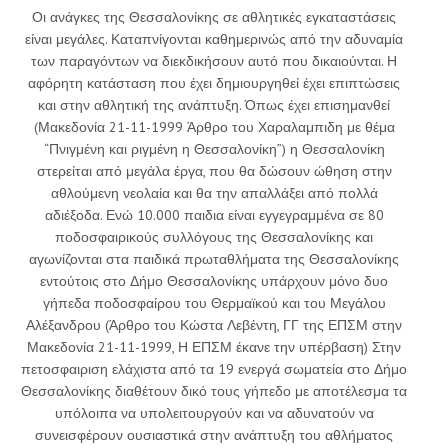
Οι ανάγκες της Θεσσαλονίκης σε αθλητικές εγκαταστάσεις
είναι μεγάλες. Καταπνίγονται καθημερινώς από την αδυναμία
των παραγόντων να διεκδικήσουν αυτό που δικαιούνται. Η
αφόρητη κατάσταση που έχει δημιουργηθεί έχει επιπτώσεις
και στην αθλητική της ανάπτυξη. Όπως έχει επισημανθεί
(Μακεδονία 21-11-1999 Άρθρο του Χαραλαμπιδη με θέμα
“Πνιγμένη και ριγμένη η Θεσσαλονίκη”) η Θεσσαλονίκη
στερείται από μεγάλα έργα, που θα δώσουν ώθηση στην
αθλούμενη νεολαία και θα την απαλλάξει από πολλά
αδιέξοδα. Ενώ 10.000 παιδια είναι εγγεγραμμένα σε 80
ποδοσφαιρικούς συλλόγους της Θεσσαλονίκης και
αγωνίζονται στα παιδικά πρωταθλήματα της Θεσσαλονίκης
εντούτοις στο Δήμο Θεσσαλονίκης υπάρχουν μόνο δυο
γήπεδα ποδοσφαίρου του Θερμαϊκού και του Μεγάλου
Αλέξανδρου (Άρθρο του Κώστα Λεβέντη, ΓΓ της ΕΠΣΜ στην
Μακεδονία 21-11-1999, Η ΕΠΣΜ έκανε την υπέρβαση) Στην
πετοσφαιριση ελάχιστα από τα 19 ενεργά σωματεία στο Δήμο
Θεσσαλονίκης διαθέτουν δικό τους γήπεδο με αποτέλεσμα τα
υπόλοιπα να υπολειτουργούν και να αδυνατούν να
συνεισφέρουν ουσιαστικά στην ανάπτυξη του αθλήματος