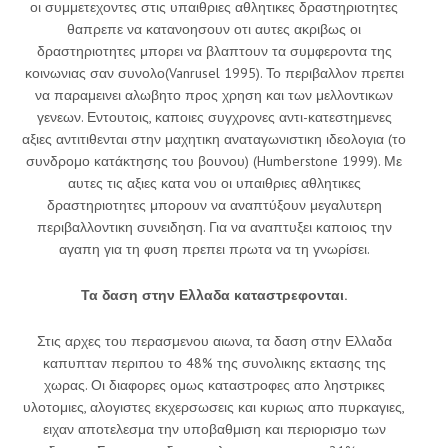
οι συμμετεχοντες στις υπαιθριες αθλητικες δραστηριοτητες
θαπρεπε να κατανοησουν οτι αυτες ακριβως οι
δραστηριοτητες μπορει να βλαπτουν τα συμφεροντα της
κοινωνιας σαν συνολο(Vanrusel 1995). Το περιβαλλον πρεπει
να παραμεινει αλωβητο προς χρηση και των μελλοντικων
γενεων. Εντουτοις, καποιες συγχρονες αντι-κατεστημενες
αξιες αντιτιθενται στην μαχητικη αναταγωνιστικη ιδεολογια (το
συνδρομο κατάκτησης του βουνου) (Humberstone 1999). Με
αυτες τις αξιες κατα νου οι υπαιθριες αθλητικες
δραστηριοτητες μπορουν να αναπτύξουν μεγαλυτερη
περιβαλλοντικη συνειδηση. Για να αναπτυξει καποιος την
αγαπη για τη φυση πρεπει πρωτα να τη γνωρίσει.
Τα δαση στην Ελλαδα καταστρεφονται.
Στις αρχες του περασμενου αιωνα, τα δαση στην Ελλαδα
καπυπταν περιπου το 48% της συνολικης εκτασης της
χωρας. Οι διαφορες ομως καταστροφες απο ληστρικες
υλοτομιες, αλογιστες εκχερσωσεις και κυριως απο πυρκαγιες,
ειχαν αποτελεσμα την υποβαθμιση και περιορισμο των