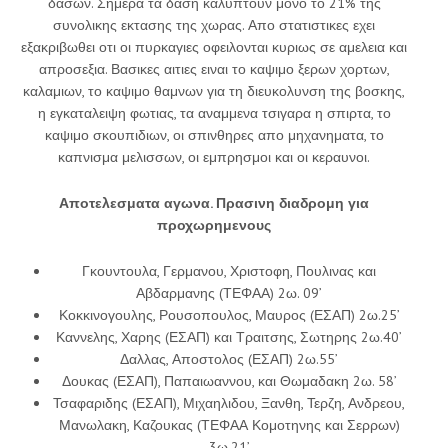
δασων. Σημερα τα δαση καλυπτουν μονο το 21% της
συνολικης εκτασης της χωρας. Απο στατιστικες εχει
εξακριβωθει οτι οι πυρκαγιες οφειλονται κυριως σε αμελεια και
απροσεξια. Βασικες αιτιες ειναι το καψιμο ξερων χορτων,
καλαμιων, το καψιμο θαμνων για τη διευκολυνση της βοσκης,
η εγκαταλειψη φωτιας, τα αναμμενα τσιγαρα η σπιρτα, το
καψιμο σκουπιδιων, οι σπινθηρες απο μηχανηματα, το
καπνισμα μελισσων, οι εμπρησμοι και οι κεραυνοι.
Αποτελεσματα αγωνα.
Πρασινη διαδρομη για
προχωρημενους
Γκουντουλα, Γερμανου, Χριστοφη, Πουλινας και
Αβδαρμανης (ΤΕΦΑΑ) 2ω. 09’
Κοκκινογουλης, Ρουσοπουλος, Μαυρος (ΕΣΑΠ) 2ω.25’
Καννελης, Χαρης (ΕΣΑΠ) και Τραιτσης, Σωτηρης 2ω.40’
Δαλλας, Αποστολος (ΕΣΑΠ) 2ω.55’
Δουκας (ΕΣΑΠ), Παπαιωαννου, και Θωμαδακη 2ω. 58’
Τσαφαριδης (ΕΣΑΠ), Μιχαηλιδου, Ξανθη, Τερζη, Ανδρεου,
Μανωλακη, Καζουκας (ΤΕΦΑΑ Κομοτηνης και Σερρων)
3ω.21’