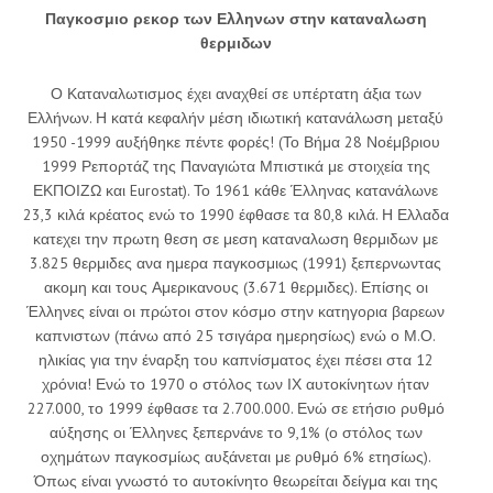
Παγκοσμιο ρεκορ των Ελληνων στην καταναλωση
θερμιδων
Ο Καταναλωτισμος έχει αναχθεί σε υπέρτατη άξια των
Ελλήνων. Η κατά κεφαλήν μέση ιδιωτική κατανάλωση μεταξύ
1950 -1999 αυξήθηκε πέντε φορές! (Το Βήμα 28 Νοέμβριου
1999 Ρεπορτάζ της Παναγιώτα Μπιστικά με στοιχεία της
ΕΚΠΟΙΖΩ και Eurostat). Το 1961 κάθε Έλληνας κατανάλωνε
23,3 κιλά κρέατος ενώ το 1990 έφθασε τα 80,8 κιλά. Η Ελλαδα
κατεχει την πρωτη θεση σε μεση καταναλωση θερμιδων με
3.825 θερμιδες ανα ημερα παγκοσμιως (1991) ξεπερνωντας
ακομη και τους Αμερικανους (3.671 θερμιδες). Επίσης οι
Έλληνες είναι οι πρώτοι στον κόσμο στην κατηγορια βαρεων
καπνιστων (πάνω από 25 τσιγάρα ημερησίως) ενώ ο Μ.Ο.
ηλικίας για την έναρξη του καπνίσματος έχει πέσει στα 12
χρόνια! Ενώ το 1970 ο στόλος των ΙΧ αυτοκίνητων ήταν
227.000, το 1999 έφθασε τα 2.700.000. Ενώ σε ετήσιο ρυθμό
αύξησης οι Έλληνες ξεπερνάνε το 9,1% (ο στόλος των
οχημάτων παγκοσμίως αυξάνεται με ρυθμό 6% ετησίως).
Όπως είναι γνωστό το αυτοκίνητο θεωρείται δείγμα και της