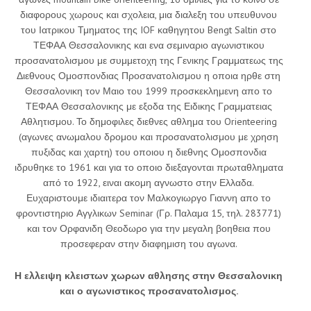
διαφορους χωρους και σχολεια, μια διαλεξη του υπευθυνου
του Ιατρικου Τμηματος της IOF καθηγητου Bengt Saltin στο
ΤΕΦΑΑ Θεσσαλονικης και ενα σεμιναριο αγωνιστικου
προσανατολισμου με συμμετοχη της Γενικης Γραμματεως της
Διεθνους Ομοσπονδιας Προσανατολισμου η οποια ηρθε στη
Θεσσαλονικη τον Μαιο του 1999 προσκεκλημενη απο το
ΤΕΦΑΑ Θεσσαλονικης με εξοδα της Ειδικης Γραμματειας
Αθλητισμου. Το δημοφιλες διεθνες αθλημα του Orienteering
(αγωνες ανωμαλου δρομου και προσανατολισμου με χρηση
πυξιδας και χαρτη) του οποιου η διεθνης Ομοσπονδια
ιδρυθηκε το 1961 και για το οποιο διεξαγονται πρωταθληματα
από το 1922, ειναι ακομη αγνωστο στην Ελλαδα.
Ευχαριστουμε ιδιαιτερα τον Μαλκογιωργο Γιαννη απο το
φροντιστηριο Αγγλικων Seminar (Γρ. Παλαμα 15, τηλ. 283771)
και τον Ορφανιδη Θεοδωρο για την μεγαλη βοηθεια που
προσεφεραν στην διαφημιση του αγωνα.
Η ελλειψη κλειστων χωρων αθλησης στην Θεσσαλονικη
και ο αγωνιστικος προσανατολισμος.