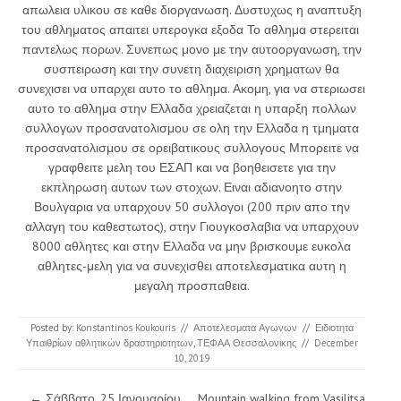
απωλεια υλικου σε καθε διοργανωση. Δυστυχως η αναπτυξη
του αθληματος απαιτει υπερογκα εξοδα Το αθλημα στερειται
παντελως πορων. Συνεπως μονο με την αυτοοργανωση, την
συσπειρωση και την συνετη διαχειριση χρηματων θα
συνεχισει να υπαρχει αυτο το αθλημα. Ακομη, για να στεριωσει
αυτο το αθλημα στην Ελλαδα χρειαζεται η υπαρξη πολλων
συλλογων προσανατολισμου σε ολη την Ελλαδα η τμηματα
προσανατολισμου σε ορειβατικους συλλογους Μπορειτε να
γραφθειτε μελη του ΕΣΑΠ και να βοηθεισετε για την
εκπληρωση αυτων των στοχων. Ειναι αδιανοητο στην
Βουλγαρια να υπαρχουν 50 συλλογοι (200 πριν απο την
αλλαγη του καθεστωτος), στην Γιουγκοσλαβια να υπαρχουν
8000 αθλητες και στην Ελλαδα να μην βρισκουμε ευκολα
αθλητες-μελη για να συνεχισθει αποτελεσματικα αυτη η
μεγαλη προσπαθεια.
Posted by:
Konstantinos Koukouris
//
Αποτελεσματα Αγωνων
//
Ειδιοτητα
Υπαιθρίων αθλητικών δραστηριοτητων
,
ΤΕΦΑΑ Θεσσαλονικης
//
December
10, 2019
Post navigation
←
Σάββατο, 25 Ιανουαρίου
Mountain walking from Vasilitsa