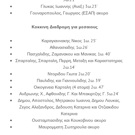
Γλυκας Ιωαννης (Ανεξ.) 3ω.23’
Γουναροπουλος, Γεωργιος (ΕΣΑΠ) ακυρο
Κοκκινη Διαδρομη για μεσαιους
Καραγιαννακης Νικος 1ω. 25’
Αθανασιαδης 1ω.26’
Πασχαλιδης, Ζαμανακου και Μανικας 1ω. 40’
Σπαρταλης, Σπαρταλη, Περρη, Μεταξη και Καραστατηρας
2ω.14’
Ντοριδου Γιωτα 2ω.20’
Παυλιδης και Γιαννουλιδης 2ω. 39’
Οικογενεια Καρταλη (4 ατομα) 2ω. 47’
Ανδρωνης Χ., Αφθονιδης Γ. Και Μπακιρτζης Γ. 3ω.24’
Δημου, Αποστολος, Μητρακου Ιωαννα, Δημου Λουκας,
Ζεγος Αλεξανδρος, Δεδουση Κατερινα και Οτζιακιδου
Κατερινα
Ουσταμπασιδης και Κουκοβινου ακυρο
Μαυρομματη Σωτηρουλα ακυρο