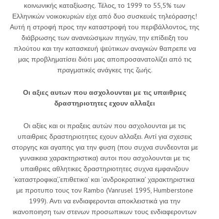
κοινωνικής καταξίωσης. Τέλος, το 1999 το 55,5% των
Ελληνικών νοικοκυριών είχε από δυο συσκευές τηλεόρασης!
Αυτή η στροφή προς την καταστροφή του περιβάλλοντος, της
διάβρωσης των ανανεώσιμων πηγών, την επίδειξη του
πλούτου και την κατασκευή ψεύτικων αναγκών θαπρεπε να
μας προβληματίσει διότι μας αποπροσανατολίζει από τις
πραγματικές ανάγκες της ζωής.
Οι αξιες αυτων που ασχολουνται με τις υπαιθριες
δραστηριοτητες εχουν αλλαξει
Οι αξίες και οι πραξεις αυτών που ασχολουνται με τις
υπαιθριες δραστηριοτητες εχουν αλλαξει. Αντί για σχεσεις
στοργης και αγαπης για την φυση (που συχνα συνδεονται με
γυναικεια χαρακτηριστικα) αυτοι που ασχολουνται με τις
υπαιθριες αθλητικες δραστηριοτητες συχνα εμφανιζουν
‘καταστροφικα’,‘επιθετικα’ και ‘ανδροκρατικα’ χαρακτηριστικα
με προτυπο τους τον Rambo (Vanrusel 1995, Humberstone
1999). Αντι να ενδιαφερονται αποκλειστικά για την
ικανοποιηση των στενων προσωπικων τους ενδιαφεροντων