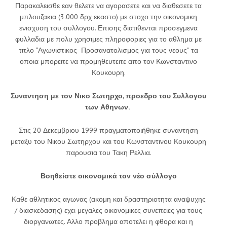
Παρακαλεισθε εαν θελετε να αγορασετε και να διαθεσετε τα
μπλουζακια (3.000 δρχ εκαστο) με στοχο την οικονομικη
ενισχυση του συλλογου. Επισης διατιθενται προσεγμενα
φυλλαδια με πολυ χρησιμες πληροφοριες για το αθλημα με
τιτλο “Αγωνιστικος Προσανατολισμος για τους νεους” τα
οποια μπορειτε να προμηθευτειτε απο τον Κωνσταντινο
Κουκουρη.
Συναντηση με τον Νικο Σωτηρχο, προεδρο του Συλλογου
των Αθηνων.
Στις 20 Δεκεμβριου 1999 πραγματοποιήθηκε συναντηση
μεταξυ του Νικου Σωτηρχου και του Κωνσταντινου Κουκουρη
παρουσια του Τακη Ρελλια.
Βοηθείστε οικονομικά τον νέο σύλλογο
Καθε αθλητικος αγωνας (ακομη και δραστηριοτητα αναψυχης
/ διασκεδασης) εχει μεγαλες οικονομικες συνεπειες για τους
διοργανωτες. Αλλο προβλημα αποτελει η φθορα και η