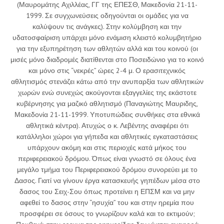
(Μαυρομάτης Αχιλλέας, ΓΓ της ΕΠΕΣΘ, Μακεδονία 21-11-
1999. Σε συγχωνεύσεις οδηγούνται οι ομάδες για να
καλύψουν τις ανάγκες). Στην κολύμβηση και την
υδατοσφαίριση υπάρχει μόνο ενάμιση κλειστό κολυμβητήριο
για την εξυπηρέτηση των αθλητών αλλά και του κοινού (οι
μισές μόνο διαδρομές διατίθενται στο Ποσειδώνιο για το κοινό
και μόνο στις “νεκρές” ώρες 2-4 μ. Ο ερασιτεχνικός
αθλητισμός στενάζει κάτω από την ανυπαρξία των αθλητικών
χωρών ενώ συνεχώς ακούγονται εξαγγελίες της εκάστοτε
κυβέρνησης για μαζικό αθλητισμό (Παναγιώτης Μαυριδης,
Μακεδονία 21-11-1999. Υποτυπώδεις συνθήκες στα εθνικά
αθλητικά κέντρα). Ατυχώς ο κ. Λεβέντης αναφέρει ότι
κατάλληλοι χώροι για γήπεδα και αθλητικές εγκαταστάσεις
υπάρχουν ακόμη και στις περιοχές κατά μήκος του
περιφερειακού δρόμου. Όπως είναι γνωστό σε όλους ένα
μεγάλο τμήμα του Περιφερειακού δρόμου συνορεύει με το
Δασος. Γιατί να γίνουν έργα κατασκευής γηπέδων μέσα στο
δασος του Σειχ-Σου όπως προτείνει η ΕΠΣΜ και να μην
αφεθεί το δασος στην “ησυχία” του και στην ηρεμία που
προσφέρει σε όσους το γνωρίζουν καλά και το εκτιμούν;