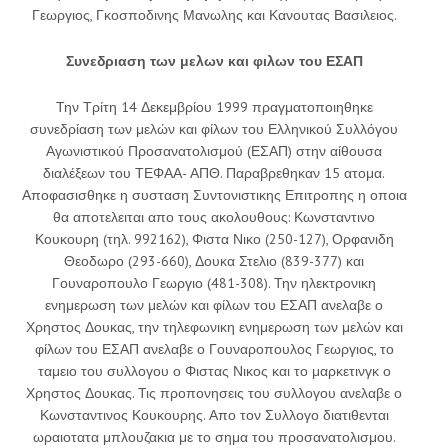
Γεωργιος, Γκοσποδινης Μανωλης και Κανουτας Βασιλειος.
Συνεδριαση των μελων και φιλων του ΕΣΑΠ
Την Τρίτη 14 Δεκεμβρίου 1999 πραγματοποιηθηκε
συνεδρίαση των μελών και φίλων του Ελληνικού Συλλόγου
Αγωνιστικού Προσανατολισμού (ΕΣΑΠ) στην αίθουσα
διαλέξεων του ΤΕΦΑΑ- ΑΠΘ. Παραβρεθηκαν 15 ατομα.
Αποφασισθηκε η συσταση Συντονιστικης Επιτροπης η οποια
θα αποτελειται απο τους ακολουθους: Κωνσταντινο
Κουκουρη (τηλ. 992162), Φιστα Νικο (250-127), Ορφανιδη
Θεοδωρο (293-660), Δουκα Στελιο (839-377) και
Γουναροπουλο Γεωργιο (481-308). Την ηλεκτρονικη
ενημερωση των μελών και φίλων του ΕΣΑΠ ανελαβε ο
Χρηστος Δουκας, την τηλεφωνικη ενημερωση των μελών και
φίλων του ΕΣΑΠ ανελαβε ο Γουναροπουλος Γεωργιος, το
ταμειο του συλλογου ο Φιστας Νικος και το μαρκετινγκ ο
Χρηστος Δουκας. Τις προπονησεις του συλλογου ανελαβε ο
Κωνσταντινος Κουκουρης. Απο τον Συλλογο διατιθενται
ωραιοτατα μπλουζακια με το σημα του προσανατολισμου.