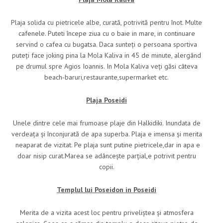
Plaja solida cu pietricele albe, curată, potrivită pentru înot. Multe
cafenele. Puteti începe ziua cu o baie in mare, in continuare
servind o cafea cu bugatsa. Daca sunteți o persoana sportiva
puteți face joking pina la Mola Kaliva in 45 de minute, alergând
pe drumul spre Agios Ioannis. In Mola Kaliva veți găsi câteva
beach-baruri,restaurante,supermarket etc.
Plaja Poseidi
Unele dintre cele mai frumoase plaje din Halkidiki. Inundata de
verdeața și înconjurată de apa superba. Plaja e imensa și merita
neaparat de vizitat. Pe plaja sunt putine pietricele,dar in apa e
doar nisip curat.Marea se adâncește parțial,e potrivit pentru
copii.
Templul lui Poseidon in Poseidi
Merita de a vizita acest loc pentru priveliștea și atmosfera