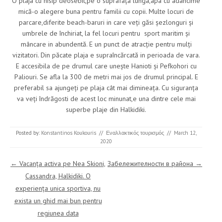
O plaja cu nisip deosebit,pe o suprafața lunga,apa cu adâncime
mică-o alegere buna pentru familii cu copii. Multe locuri de
parcare,diferite beach-baruri in care veți găsi șezlonguri și
umbrele de închiriat, la fel locuri pentru sport maritim și
mâncare in abundentă. E un punct de atracție pentru mulți
vizitatori. Din păcate plaja e supraîncărcată in perioada de vara.
E accesibila de pe drumul care unește Hanioti și Pefkohori cu
Paliouri. Se afla la 300 de metri mai jos de drumul principal. E
preferabil sa ajungeți pe plaja cât mai dimineața. Cu siguranța
va veți îndrăgosti de acest loc minunat,e una dintre cele mai
superbe plaje din Halkidiki.
Posted by:
Konstantinos Koukouris
//
Εναλλακτικός τουρισμός
//
March 12,
2020
Post navigation
←
Vacanța activa pe Nea Skioni,
Забележителности в района
→
Cassandra, Halkidiki. O
experiența unica sportiva, nu
exista un ghid mai bun pentru
regiunea data