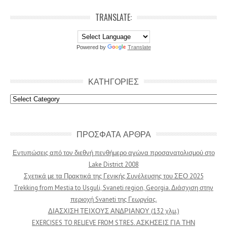
TRANSLATE:
Powered by
Translate
ΚΑΤΗΓΟΡΙΕΣ
Κατηγοριες
ΠΡΟΣΦΑΤΑ ΑΡΘΡΑ
Εντυπώσεις από τον διεθνή πενθήμερο αγώνα προσανατολισμού στο
Lake District 2008
Σχετικά με τα Πρακτικά της Γενικής Συνέλευσης του ΣΕΟ 2025
Trekking from Mestia to Usguli, Svaneti region, Georgia. Διάσχιση στην
περιοχή Svaneti της Γεωργίας.
ΔΙΑΣΧΙΣΗ ΤΕΙΧΟΥΣ ΑΝΔΡΙΑΝΟΥ (132 χλμ.)
EXERCISES TO RELIEVE FROM STRES. ΑΣΚΗΣΕΙΣ ΓΙΑ ΤΗΝ