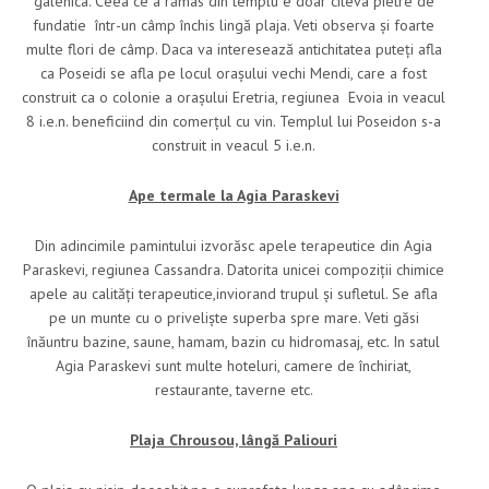
galenica. Ceea ce a rămas din templu e doar citeva pietre de
fundatie într-un câmp închis lingă plaja. Veti observa și foarte
multe flori de câmp. Daca va interesează antichitatea puteți afla
ca Poseidi se afla pe locul orașului vechi Mendi, care a fost
construit ca o colonie a orașului Eretria, regiunea Evoia in veacul
8 i.e.n. beneficiind din comerțul cu vin. Templul lui Poseidon s-a
construit in veacul 5 i.e.n.
Ape termale la Agia Paraskevi
Din adincimile pamintului izvorăsc apele terapeutice din Agia
Paraskevi, regiunea Cassandra. Datorita unicei compoziții chimice
apele au calități terapeutice,inviorand trupul și sufletul. Se afla
pe un munte cu o priveliște superba spre mare. Veti găsi
înăuntru bazine, saune, hamam, bazin cu hidromasaj, etc. In satul
Agia Paraskevi sunt multe hoteluri, camere de închiriat,
restaurante, taverne etc.
Plaja Chrousou, lângă Paliouri