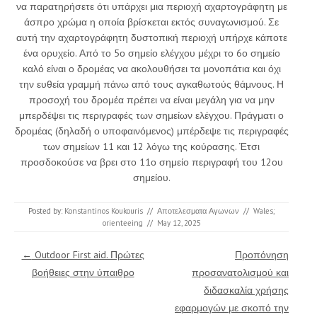
να παρατηρήσετε ότι υπάρχει μια περιοχή αχαρτογράφητη με
άσπρο χρώμα η οποία βρίσκεται εκτός συναγωνισμού. Σε
αυτή την αχαρτογράφητη δυστοπική περιοχή υπήρχε κάποτε
ένα ορυχείο. Από το 5
ο
σημείο ελέγχου μέχρι το 6
ο
σημείο
καλό είναι ο δρομέας να ακολουθήσει τα μονοπάτια και όχι
την ευθεία γραμμή πάνω από τους αγκαθωτούς θάμνους. Η
προσοχή του δρομέα πρέπει να είναι μεγάλη για να μην
μπερδέψει τις περιγραφές των σημείων ελέγχου. Πράγματι ο
δρομέας (δηλαδή ο υποφαινόμενος) μπέρδεψε τις περιγραφές
των σημείων 11 και 12 λόγω της κούρασης. Έτσι
προσδοκούσε να βρει στο 11
ο
σημείο περιγραφή του 12
ου
σημείου.
Posted by:
Konstantinos Koukouris
//
Αποτελεσματα Αγωνων
//
Wales;
orienteeing
//
May 12, 2025
Post navigation
←
Outdoor First aid. Πρώτες
Προπόνηση
βοήθειες στην ύπαιθρο
προσανατολισμού και
διδασκαλία χρήσης
εφαρμογών με σκοπό την