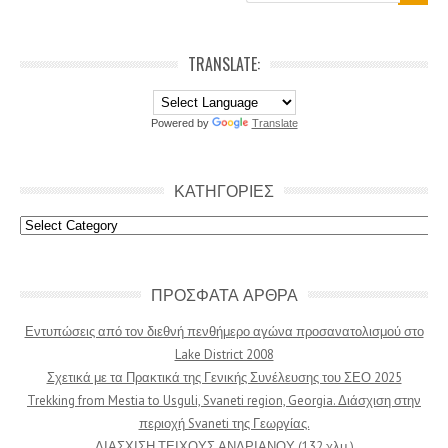
TRANSLATE:
Powered by
Translate
ΚΑΤΗΓΟΡΙΕΣ
Κατηγοριες
ΠΡΟΣΦΑΤΑ ΑΡΘΡΑ
Εντυπώσεις από τον διεθνή πενθήμερο αγώνα προσανατολισμού στο
Lake District 2008
Σχετικά με τα Πρακτικά της Γενικής Συνέλευσης του ΣΕΟ 2025
Trekking from Mestia to Usguli, Svaneti region, Georgia. Διάσχιση στην
περιοχή Svaneti της Γεωργίας.
ΔΙΑΣΧΙΣΗ ΤΕΙΧΟΥΣ ΑΝΔΡΙΑΝΟΥ (132 χλμ.)