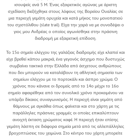
ισουψείς ανά 5 M. Ένας εξαιρετικός αγώνας με άριστη
σχεδίαση διεξήχθηκε στους λόφους της Βορείου Ουαλίας σε
μια περιοχή γεμάτη ορυχεία και κατά μήκος του μονοπατιού
του σχιστόλιθου (slate trail). Είχα την χαρά να με συνοδέψει ο
γιος μου Ανδρέας ο οποίος αγωνίσθηκε στην πράσινη
διαδρομή με εξαιρετική επίδοση.
Το 15
ο
σημείο ελέγχου της γαλάζιας διαδρομής είχε κλαπεί και
είχε βρεθεί κάπου μακριά, ένα γεγονός άσχημο που δυστυχώς
συμβαίνει τακτικά στην Ελλάδα από άσχετους ανθρώπους
που δεν μπορούν να καταλάβουν τη αθλητική σημασία των
σημείων ελέγχου με το πορτοκάλι και άσπρο χρώμα. Ο
χρόνος που κάνανε οι δρομείς από το 14ο μέχρι το 16ο
σημείο αφαιρέθηκε από τον συνολικό χρόνο προκειμένου να
υπάρξει δίκαιος συναγωνισμός. Η περιοχή είναι γεμάτη από
θάμνους με αγκάθια όπως φαίνεται και στο χάρτη με τις
παράλληλες πράσινες γραμμές οι οποίες επικαλύπτουν
ανοιχτή έκταση χρώματος καφέ. Η περιοχή ήταν επίσης
γεμάτη λάσπη σε διάφορα σημεία μετά από τις αλλεπάλληλες
βροχοπτώσεις του χειμώνα. Στο κέντρο του χάρτη μπορείτε