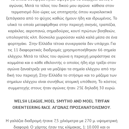
αγώνας. Μετά το τέλος του δικού μου αγώνα κάθισα στον
τερματισμό δύο ώρες ως επιτηρητής όπου κυριολεκτικά
ξεπάγιασα από το ψύχος καθώς ήμουν ήδη και ιδρωμένος. Το
υλικό το οποίο μεταφέρθηκε στην περιοχή σκηνές, τραπέζια,
καρέκλες. αεροπανώ, σημαδούρες, κουτί πρώτων βοηθειών,
υπολογιστές κλπ. δύσκολα χωρούσαν καλά καλά μέσα σε ένα
φορτηγάκι. Στην Ελλάδα τέτοια συνεργασία δεν υπάρχει. Για
τις 11 διαφορετικές διαδρομές χρησιμοποιήθηκαν 66 σημεία
ελέγχου. Μετά το τέλος του αγώνα η περιοχή μοιράστηκε σε
κομμάτια και ο κάθε εθελοντής ο οποίος ήδη είχε τρέξει στον
αγώνα ξαναέτρεξε για να μαζέψει τα σημεία ελέγχου από την
δική του περιοχή. Στην Ελλάδα το στήσιμο και το μάζεμα των
σημείων ελέγχου είναι συνήθως ατομική υπόθεση. Το κόστος
συμμετοχής στους ήταν αγώνες ήταν. 25£ δηλαδή 30 ευρώ.
WELSH
LEAGUE
,
MOEL
SMYTHO
AND
MOEL
TRYFAN
ORIENTEERING
RACE
. ΑΓΩΝΑΣ ΠΡΟΣΑΝΑΤΟΛΙΣΜΟΥ.
Η γαλάζια διαδρομή ήτανε 7,5 χιλιόμετρα με 270 μ. υψομετρική
διαφορά. Ο χάρτης ήταν της κλίμακας, 1: 10.000 και οι