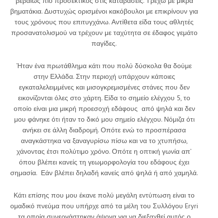
βεβαίως πιο προσεκτικός στις καταβάσεις. Τρέχω με μικρά
βηματάκια. Δυστυχώς ορισμένοι κακόβουλοι με επικρίνουν για
τους χρόνους που επιτυγχάνω. Αντίθετα είδα τους αθλητές
προσανατολισμού να τρέχουν με ταχύτητα σε έδαφος γεμάτο
παγίδες.
Ήταν ένα πρωτάθλημα κάτι που πολύ δύσκολα θα δούμε
στην Ελλάδα. Στην περιοχή υπάρχουν κάποιες
εγκαταλελειμμένες και μισογκρεμισμένες στάνες που δεν
εικονίζονται όλες στο χάρτη. Είδα το σημείο ελέγχου 5, το
οποίο είναι μια μικρή προεσοχή εδάφους από ψηλά και δεν
μου φάνηκε ότι ήταν το δικό μου σημείο ελέγχου. Νόμιζα ότι
ανήκει σε άλλη διαδρομή. Οπότε ενώ το προσπέρασα
αναγκάστηκα να ξαναγυρίσω πίσω και να το χτυπήσω,
χάνοντας έτσι πολύτιμο χρόνο. Οπότε η οπτική γωνία απ’
όπου βλέπει κανείς τη γεωμορφολογία του εδάφους έχει
σημασία. Εάν βλέπει δηλαδή κανείς από ψηλά ή από χαμηλά.
Κάτι επίσης που μου έκανε πολύ μεγάλη εντύπωση είναι το
ομαδικό πνεύμα που υπήρχε από τα μέλη του Συλλόγου Eryri
τα οποία συνεργάστηκαν άψογα για να διεξαχθεί αυτός ο