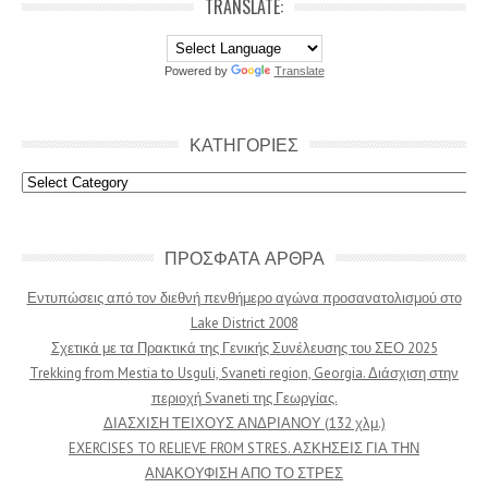
TRANSLATE:
Powered by
Translate
ΚΑΤΗΓΟΡΙΕΣ
Κατηγοριες
ΠΡΟΣΦΑΤΑ ΑΡΘΡΑ
Εντυπώσεις από τον διεθνή πενθήμερο αγώνα προσανατολισμού στο
Lake District 2008
Σχετικά με τα Πρακτικά της Γενικής Συνέλευσης του ΣΕΟ 2025
Trekking from Mestia to Usguli, Svaneti region, Georgia. Διάσχιση στην
περιοχή Svaneti της Γεωργίας.
ΔΙΑΣΧΙΣΗ ΤΕΙΧΟΥΣ ΑΝΔΡΙΑΝΟΥ (132 χλμ.)
EXERCISES TO RELIEVE FROM STRES. ΑΣΚΗΣΕΙΣ ΓΙΑ ΤΗΝ
ΑΝΑΚΟΥΦΙΣΗ ΑΠΟ ΤΟ ΣΤΡΕΣ