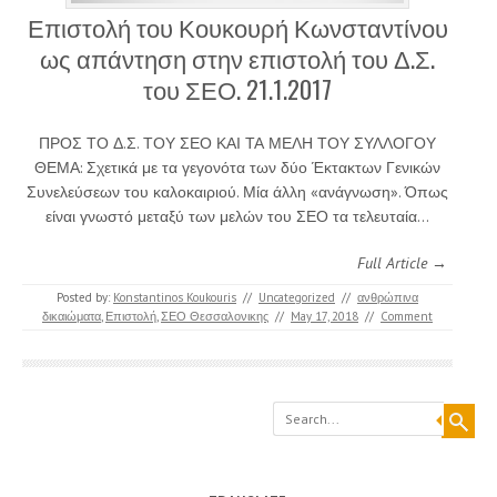
Επιστολή του Κουκουρή Κωνσταντίνου
ως απάντηση στην επιστολή του Δ.Σ.
του ΣΕΟ. 21.1.2017
ΠΡΟΣ ΤΟ Δ.Σ. ΤΟΥ ΣΕΟ ΚΑΙ ΤΑ ΜΕΛΗ ΤΟΥ ΣΥΛΛΟΓΟΥ
ΘΕΜΑ: Σχετικά με τα γεγονότα των δύο Έκτακτων Γενικών
Συνελεύσεων του καλοκαιριού. Μία άλλη «ανάγνωση». Όπως
είναι γνωστό μεταξύ των μελών του ΣΕΟ τα τελευταία…
Full Article →
Posted by:
Konstantinos Koukouris
//
Uncategorized
//
ανθρώπινα
δικαιώματα
,
Επιστολή
,
ΣΕΟ Θεσσαλονικης
//
May 17, 2018
//
Comment
Search