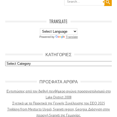
TRANSLATE:
Powered by
Translate
ΚΑΤΗΓΟΡΙΕΣ
Κατηγοριες
ΠΡΟΣΦΑΤΑ ΑΡΘΡΑ
Εντυπώσεις από τον διεθνή πενθήμερο αγώνα προσανατολισμού στο
Lake District 2008
Σχετικά με τα Πρακτικά της Γενικής Συνέλευσης του ΣΕΟ 2025
Trekking from Mestia to Usguli, Svaneti region, Georgia. Διάσχιση στην
περιοχή Svaneti της Γεωργίας.