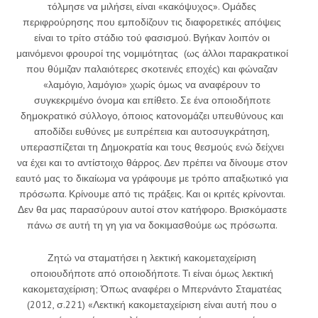
τόλμησε να μιλήσει, είναι «κακόψυχος». Ομάδες
περιφρούρησης που εμποδίζουν τις διαφορετικές απόψεις
είναι το τρίτο στάδιο τού φασισμού. Βγήκαν λοιπόν οι
μαινόμενοι φρουροί της νομιμότητας (ως άλλοι παρακρατικοί
που θύμιζαν παλαιότερες σκοτεινές εποχές) και φώναζαν
«λαμόγιο, λαμόγιο» χωρίς όμως να αναφέρουν το
συγκεκριμένο όνομα και επίθετο. Σε ένα οποιοδήποτε
δημοκρατικό σύλλογο, όποιος κατονομάζει υπευθύνους και
αποδίδει ευθύνες με ευπρέπεια και αυτοσυγκράτηση,
υπερασπίζεται τη Δημοκρατία και τους θεσμούς ενώ δείχνει
να έχει και το αντίστοιχο θάρρος. Δεν πρέπει να δίνουμε στον
εαυτό μας το δικαίωμα να γράφουμε με τρόπο απαξιωτικό για
πρόσωπα. Κρίνουμε από τις πράξεις. Και οι κριτές κρίνονται.
Δεν θα μας παρασύρουν αυτοί στον κατήφορο. Βρισκόμαστε
πάνω σε αυτή τη γη για να δοκιμασθούμε ως πρόσωπα.
Ζητώ να σταματήσει η λεκτική κακομεταχείριση
οποιουδήποτε από οποιοδήποτε. Τι είναι όμως λεκτική
κακομεταχείριση; Όπως αναφέρει ο Μπερνάντο Σταματέας
(2012, σ.221) «Λεκτική κακομεταχείριση είναι αυτή που ο