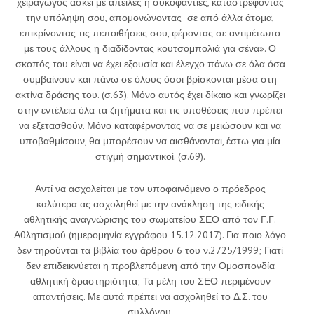
χειραγωγός ασκεί με απειλές η συκοφαντίες, καταστρέφοντας
την υπόληψη σου, απομονώνοντας σε από άλλα άτομα,
επικρίνοντας τις πεποιθήσεις σου, φέροντας σε αντιμέτωπο
με τους άλλους η διαδίδοντας κουτσομπολιά για σένα». Ο
σκοπός του είναι να έχει εξουσία και έλεγχο πάνω σε όλα όσα
συμβαίνουν και πάνω σε όλους όσοι βρίσκονται μέσα στη
ακτίνα δράσης του. (σ.63). Μόνο αυτός έχει δίκαιο και γνωρίζει
στην εντέλεια όλα τα ζητήματα και τις υποθέσεις που πρέπει
να εξετασθούν. Μόνο καταφέρνοντας να σε μειώσουν και να
υποβαθμίσουν, θα μπορέσουν να αισθάνονται, έστω για μία
στιγμή σημαντικοί. (σ.69).
Αντί να ασχολείται με τον υποφαινόμενο ο πρόεδρος
καλύτερα ας ασχοληθεί με την ανάκληση της ειδικής
αθλητικής αναγνώρισης του σωματείου ΣΕΟ από τον Γ.Γ.
Αθλητισμού (ημερομηνία εγγράφου 15.12.2017). Για ποιο λόγο
δεν τηρούνται τα βιβλία του άρθρου 6 του ν.2725/1999; Γιατί
δεν επιδεικνύεται η προβλεπόμενη από την Ομοσπονδία
αθλητική δραστηριότητα; Τα μέλη του ΣΕΟ περιμένουν
απαντήσεις. Με αυτά πρέπει να ασχοληθεί το Δ.Σ. του
συλλόγου.