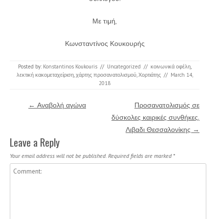
Με τιμή,
Κωνσταντίνος Κουκουρής
Posted by:
Konstantinos Koukouris
//
Uncategorized
//
κοινωνικά οφέλη
,
λεκτική κακομεταχείριση
,
χάρτης προσανατολισμού
,
Χορτιάτης
//
March 14,
2018
Post navigation
←
Αναβολή αγώνα
Προσανατολισμός σε
δύσκολες καιρικές συνθήκες.
Λιβαδι Θεσσαλονίκης
→
Leave a Reply
Your email address will not be published.
Required fields are marked
*