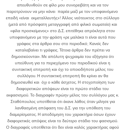
απευθυνθούν σε φίλο μου συνορειβάτη και να τον
παροτρύνουν να μην κάνει παρέα μαζί με τον υποφαινόμενο
επειδή «είναι εκμεταλλευτής»! Άλλος νεότευκτος στο σύλλογο
(μετά από πρόσφατη μεταγγραφή από φιλικό σωματείο) και
«φίλα προσκείμενος» στο Δ.Σ. επιτέθηκε απρόκλητα στον
υποφαινόμενο με την φράση «ρε μαλάκα τι είναι αυτά που
γράφεις στα άρθρα σου στο περιοδικό; Κανείς δεν
καταλαβαίνει τι γράφεις. Τέτοια άρθρα δεν πρέπει να
δημοσιεύονται». Με απόλυτη ψυχραιμία του εξήγησα ότι
υπεύθυνη για το περιεχόμενο του περιοδικού είναι η
συντακτική επιτροπή και όχι το οποιοδήποτε μέλος του
συλλόγου. Η συντακτική επιτροπή θα κρίνει αν θα
δημοσιευθεί και όχι ο κάθε άσχετος. Η στοχοποίηση των
διαφορετικών απόψεων είναι το πρώτο στάδιο του
εκφασισμού. Το διαγραφέν πρώην μέλος του συλλόγου μας κ.
Σταθόπουλος υποτίθεται ότι έκανε λάθος όταν μίλησε για
λανθασμένη απόφαση του Δ.Σ. για την υπόθεση του
διαμερίσματος. Η αποδόμηση του χαρακτήρα όσων έχουν
διαφορετικές απόψεις είναι το δεύτερο στάδιο του φασισμού.
Ο διαγραφείς υποτίθεται ότι δεν είναι καλός χαρακτήρας αφού