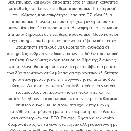
υιοθετήθηκαν και έγιναν αποδεκτές από τη διεθνή κοινότητα
με διεθνείς συμβάσεις είναι θέμα προσωπικό; Η περιγραφή
του κλίματος που επικράτησε μέσα στη Γ.Σ. είναι θέμα
προσωπικό; Η αναφορά μου στη σχέση αθλητισμού και
οικονομίας είναι θέμα προσωπικό; Η αναφορά που έκανα σε
ζητήματα δημοκρατίας είναι θέμα προσωπικό; Μόνο κάποιοι
«αχαρακτήριστοι» θα μπορούσαν να πιστέψουν κάτι τέτοιο.
Σταματήστε επιτέλους να θεωρείτε την αναφορά σε
διακηρύξεις ανθρωπίνων δικαιωμάτων ώς δήθεν προσωπική
επίθεση. Θεωρώντας ακόμη τότε ότι το θέμα της διαμάχης
στο σύλλογο θα μπορουσε να λήξει με συμβιβασμό μεταξυ
των δύο πρωταγωνιστών μίλησα για την χριστιανική ιδιότητα
της ταπεινοφροσύνης και της συγγνώμης και από τις δύο
πλευρές. Αυτό σε προσωπικό επίπεδο πρέπει να γίνει για
εξομαλυνθούν οι προσωπικές αντιπαλότητες και να
καταπολεμηθούν οι προσωπικοί ψευτοεγωισμοί. Σε θεσμικό
επίπεδο όμως ΟΧΙ. Τα πράγματα έχουν πάρει άλλη
κατεύθυνση
απρόσωπη
μετά την επέμβαση της Πολιτείας
στα «εσωτερικά» του ΣΕΟ. Επίσης μίλησα για τον «τρίτο
δρόμο». Δυστυχώς τα γεγονότα πήραν άλλη κατεύθυνση με
ευθύνη του προέδρου. Για τον νυν πρόεδρο ισχύει η ρήση «η