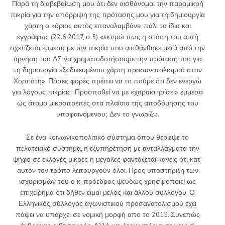
Παρά τη διαβεβαίωση μου ότι δεν αισθάνομαι την παραμικρή
πικρία για την απόρριψη της πρότασης μου για τη δημιουργία
χάρτη ο κύριος αυτός επαναλαμβάνει πάλι τα ίδια και
εγγράφως (22.6.2017, σ.5) «εκτιμώ πως η στάση του αυτή
σχετίζεται έμμεσα με την πικρία που αισθάνθηκε μετά από την
άρνηση του ΔΣ να χρηματοδοτήσουμε την πρόταση του για
τη δημιουργία εξειδικευμένου χάρτη προσανατολισμού στον
Χορτιάτη». Πόσες φορές πρέπει να το πούμε ότι δεν ενεργώ
για λόγους πικρίας; Προσπαθεί να με «χαρακτηρίσει» έμμεσα
ώς άτομο μικροπρεπές στα πλαίσια της αποδόμησης του
υποφαινόμενου; Δεν το γνωρίζω.
Σε ένα κοινωνικοπολιτικό σύστημα όπου θέριεψε το
πελατειακό σύστημα, η εξυπηρέτηση με ανταλλάγματα την
ψήφο σε εκλογές μικρές η μεγάλες φαντάζεται κανείς ότι κατ’
αυτόν τον τρόπο λειτουργούν όλοι. Προς υποστήριξη των
ισχυρισμών του ο κ. πρόεδρος ψευδώς χρησιμοποιεί ως
επιχείρημα ότι δήθεν ειμαι μελος και άλλου συλλογου. Ο
Ελληνικός σύλλογος αγωνιστικού προσανατολισμού έχει
πάψει να υπάρχει σε νομική μορφή απο το 2015. Συνεπώς