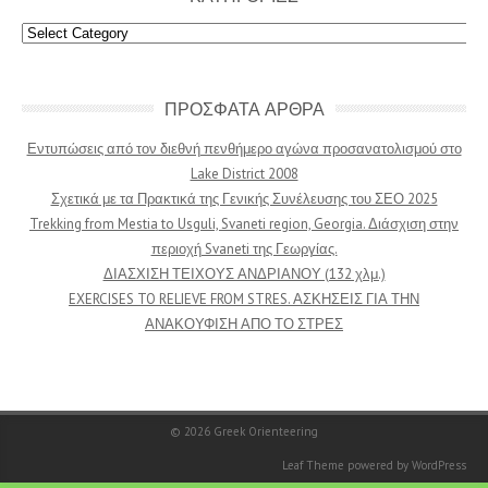
Κατηγοριες
ΠΡΟΣΦΑΤΑ ΑΡΘΡΑ
Εντυπώσεις από τον διεθνή πενθήμερο αγώνα προσανατολισμού στο
Lake District 2008
Σχετικά με τα Πρακτικά της Γενικής Συνέλευσης του ΣΕΟ 2025
Trekking from Mestia to Usguli, Svaneti region, Georgia. Διάσχιση στην
περιοχή Svaneti της Γεωργίας.
ΔΙΑΣΧΙΣΗ ΤΕΙΧΟΥΣ ΑΝΔΡΙΑΝΟΥ (132 χλμ.)
EXERCISES TO RELIEVE FROM STRES. ΑΣΚΗΣΕΙΣ ΓΙΑ ΤΗΝ
ΑΝΑΚΟΥΦΙΣΗ ΑΠΟ ΤΟ ΣΤΡΕΣ
© 2026
Greek Orienteering
Leaf Theme
powered by
WordPress