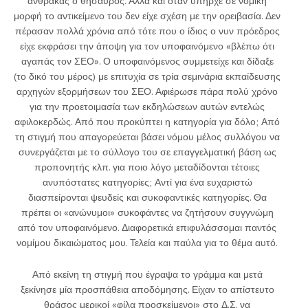
άνθρακας ο θησαυρός. Αλλά και όταν υπήρχε σε νομική
μορφή το αντικείμενο του δεν είχε σχέση με την ορειβασία. Δεν
πέρασαν πολλά χρόνια από τότε που ο ίδιος ο νυν πρόεδρος
είχε εκφράσει την άποψη για τον υποφαινόμενο «βλέπω ότι
αγαπάς τον ΣΕΟ». Ο υποφαινόμενος συμμετείχε και δίδαξε
(το δικό του μέρος) με επιτυχία σε τρία σεμινάρια εκπαίδευσης
αρχηγών εξορμήσεων του ΣΕΟ. Αφιέρωσε πάρα πολύ χρόνο
για την προετοιμασία των εκδηλώσεων αυτών εντελώς
αφιλοκερδώς. Από που προκύπτει η κατηγορία για δόλο; Από
τη στιγμή που απαγορεύεται βάσει νόμου μέλος συλλόγου να
συνεργάζεται με το σύλλογο του σε επαγγελματική βάση ως
προπονητής κλπ. για ποιο λόγο μεταδίδονται τέτοιες
ανυπόστατες κατηγορίες; Αντί για ένα ευχαριστώ
διασπείρονται ψευδείς και συκοφαντικές κατηγορίες. Θα
πρέπει οι «ανώνυμοι» συκοφάντες να ζητήσουν συγγνώμη
από τον υποφαινόμενο. Διαφορετικά επιφυλάσσομαι παντός
νομίμου δικαιώματος μου. Τελεία και παύλα για το θέμα αυτό.
Από εκείνη τη στιγμή που έγραψα το γράμμα και μετά
ξεκίνησε μία προσπάθεια αποδόμησης. Είχαν το απίστευτο
θράσος μερικοί «φίλα προσκείμενοι» στο Δ.Σ. να