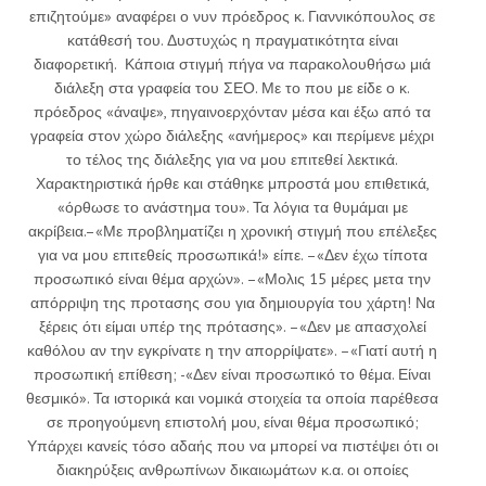
επιζητούμε» αναφέρει ο νυν πρόεδρος κ. Γιαννικόπουλος σε
κατάθεσή του. Δυστυχώς η πραγματικότητα είναι
διαφορετική. Κάποια στιγμή πήγα να παρακολουθήσω μιά
διάλεξη στα γραφεία του ΣΕΟ. Με το που με είδε ο κ.
πρόεδρος «άναψε», πηγαινοερχόνταν μέσα και έξω από τα
γραφεία στον χώρο διάλεξης «ανήμερος» και περίμενε μέχρι
το τέλος της διάλεξης για να μου επιτεθεί λεκτικά.
Χαρακτηριστικά ήρθε και στάθηκε μπροστά μου επιθετικά,
«όρθωσε το ανάστημα του». Τα λόγια τα θυμάμαι με
ακρίβεια.–«Με προβληματίζει η χρονική στιγμή που επέλεξες
για να μου επιτεθείς προσωπικά!» είπε. –«Δεν έχω τίποτα
προσωπικό είναι θέμα αρχών». –«Μολις 15 μέρες μετα την
απόρριψη της προτασης σου για δημιουργία του χάρτη! Να
ξέρεις ότι είμαι υπέρ της πρότασης». –«Δεν με απασχολεί
καθόλου αν την εγκρίνατε η την απορρίψατε». –«Γιατί αυτή η
προσωπική επίθεση; -«Δεν είναι προσωπικό το θέμα. Είναι
θεσμικό». Τα ιστορικά και νομικά στοιχεία τα οποία παρέθεσα
σε προηγούμενη επιστολή μου, είναι θέμα προσωπικό;
Υπάρχει κανείς τόσο αδαής που να μπορεί να πιστέψει ότι οι
διακηρύξεις ανθρωπίνων δικαιωμάτων κ.α. οι οποίες