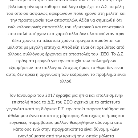
βελτίωση σίγουρα καθοριστικό λόγο είχε-έχει το Δ.Σ. τα μέλη
του οποίου ασφαλώς αφιερώνουν πολύ χρόνο στη μελέτη και
την προετοιμασία των αποστολών. Αξίζει να σημειωθεί ότι
ενώ καλοκαιρινές αποστολές του εξωτερικού και εσωτερικού
που απλά υπήρχαν στα χαρτιά αλλά δεν υλοποιούνταν πριν
δέκα χρόνια, τα τελευταία χρόνια πραγματοποιούνται και
μάλιστα με μεγάλη επιτυχία. Απόδειξη είναι ότι ορειβάτες από
άλλους συλλόγους έρχονται σε αποστολές του ΣΕΟ. Το Δ.Σ.
πράγματι μεριμνά για την επιτυχία των πολυημέρων
εξορμήσεων του συλλόγου. Ατυχώς όμως το θέμα δεν είναι
αυτό, δεν αρκεί η οργάνωση των εκδρομών το πρόβλημα είναι
αλλού.
Τον Ιανουάριο του 2017 έγραψα μία ήπια και «πολιτισμένη»
επιστολή προς το Δ.Σ. του ΣΕΟ σχετικά με τα απίστευτα
γεγονότα κατά τη διάρκεια Γ.Σ. την οποία παρακολούθησα και
άθελα μου έγινα αυτόπτης μάρτυρας. Δυστυχώς οι ήπιες και
ευγενικές παρεμβάσεις μάλλον θεωρήθηκαν αδυναμία από
κάποιους ενώ στην πραγματικότητα είναι δύναμη. «Δεν
ενοχλούμαστε από την κριτική την οποία μάλιστα