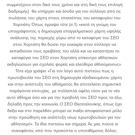
συμμετέχουν στον δικό τους χρόνο και στη δική τους επιλογή
διαδρομής) θα υπήρχαν και έσοδα για τον σύλλογο από τις
πωλήσεις του χάρτη στους επισκέπτες του καταφυγίου του
Χορτιάτη. Όπως έγραψα τότε (σ.3) «κατά τη γνώμη του
υπογράφοντος η δημιουργία επαγγελματικού χάρτη υψηλής
ανάλυσης της περιοχής γύρω από το καταφύγιο του ΣΕΟ
στον Χορτιάτη θα δώσει την ευκαιρία στον σύλλογο να
εκπαιδεύσει τους ορειβάτες του αλλά και να καταστήσει το
καταφύγιο του ΣΕΟ στον Χορτιάτη επίκεντρο αθλητικών
εκδηλώσεων για σχολεία, φορείς και ελεύθερα αθλούμενους».
Τότε είχα γράψει: «Για τον λόγο αυτό πιστεύω πως η
πρωτοβουλία του ΣΕΟ στη δημιουργία εξειδικευμένου χάρτη
και στην ανάπτυξη του αθλήματος θα αποτελέσει σημαντικό
παράγοντα επιτυχίας, με πολλαπλά οφέλη τόσο για το νέο
αυτό άθλημα όσο και για την προβολή του ΣΕΟ προς τα έξω,
δηλαδή προς την κοινωνία. Ο ΣΕΟ Θεσσαλονίκης, όπως έχει
δείξει και στο παρελθόν μπορεί να παίξει αποφασιστικό ρόλο
στην προώθηση και ανάπτυξη νέων πρωτοβουλιών για τον
αθλητισμό». Τα ίδια πιστεύω και σήμερα. Ας μας πούνε οι
συκοφάντες από που προκύπτει ο υποτιθέμενος δόλος;