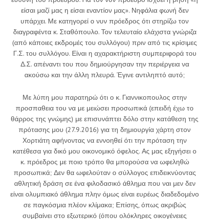
είσαι μαζί μας η είσαι εναντίον μας». Νηφάλια φωνή δεν
υπάρχει. Με κατηγορεί ο νυν πρόεδρος ότι στηρίζω τον
διαγραφέντα κ. Σταθόπουλο. Τον τελευταίο ελάχιστα γνώριζα
(από κάποιες εκδρομές του συλλόγου) πριν από τις κρίσιμες
Γ.Σ. του συλλόγου. Είναι η αχαρακτήριστη συμπεριφορά του
Δ.Σ. απέναντι του που δημιούργησαν την περιέργεια να
ακούσω και την άλλη πλευρά. Έγινε αντιληπτό αυτό;
Με λύπη μου παρατηρώ ότι ο κ. Γιαννικοπουλος στην
προσπαθεια του να με μειώσει προσωπικά (επειδή έχω το
θάρρος της γνώμης) με επισυνάπτει δόλο στην κατάθεση της
πρότασης μου (27.9.2016) για τη δημιουργία χάρτη στον
Χορτιάτη αφήνοντας να εννοηθεί ότι την πρόταση την
κατέθεσα για δικό μου οικονομικό όφελος. Ας μας εξηγήσει ο
κ. πρόεδρος με ποιο τρόπο θα μπορούσα να ωφεληθώ
προσωπικά; Δεν θα ωφελούταν ο σύλλογος επιδεικνύοντας
αθλητική δράση σε ένα φιλοδασικό άθλημα που ναι μεν δεν
είναι ολυμπιακό άθλημα πλην όμως είναι ευρέως διαδεδομένο
σε παγκόσμια πλέον κλίμακα; Επίσης, όπως ακριβώς
συμβαίνει στο εξωτερικό (όπου ολόκληρες οικογένειες