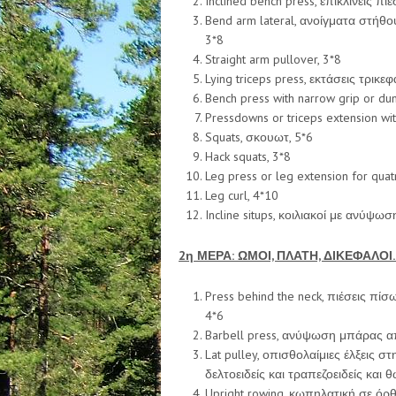
Inclined bench press, επικλινείς πι
Bend arm lateral, ανοίγματα στήθ
3*8
Straight arm pullover, 3*8
Lying triceps press, εκτάσεις τρικ
Bench press with narrow grip or du
Pressdowns or triceps extension wit
Squats, σκουωτ, 5*6
Hack squats, 3*8
Leg press or leg extension for qua
Leg curl, 4*10
Incline situps, κοιλιακοί με ανύψω
2
η
ΜΕΡΑ: ΩΜΟΙ, ΠΛΑΤΗ, ΔΙΚΕΦΑΛΟΙ
Press behind the neck, πιέσεις πίσ
4*6
Barbell press, ανύψωση μπάρας από
Lat pulley, οπισθολαίμιες έλξεις σ
δελτοειδείς και τραπεζοειδείς και 
Upright rowing, κωπηλατική σε όρ