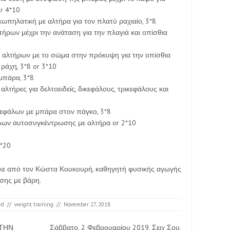
or 4*10
 κωπηλατική με αλτήρα για τον πλατύ ραχιαίο, 3*8
λτήρων μέχρι την ανάταση για την πλαγιά και οπίσθια
εις αλτήρων με το σώμα στην πρόκυψη για την οπίσθια
ράχη, 3*8 or 3*10
 μπάρα, 3*8
ε αλτήρες για δελτοειδείς, δικεφάλους, τρικεφάλους και
ικεφάλων με μπάρα στον πάγκο, 3*8
φάλων αυτοσυγκέντρωσης με αλτήρα or 2*10
3*20
ηκε από τον Κώστα Κουκουρή, καθηγητή φυσικής αγωγής
σης με βάρη.
ed
//
weight training
//
November 27, 2018
 ΤΗΝ
Σάββατο, 2 Φεβρουαρίου 2019, Σειχ Σου,