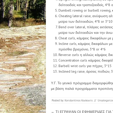
δελτοειδείς και τραπεζοειδείς, 4*8 
Dumbell rowing or burbell rowing,
Cheating lateral raise, ανύψωση α
μοίρα των δελτοειδών, 4*8 or 3*10
Bend over lateral, πλάγιες εκτάσ
μοίρα των δελτοειδών και την άνω 
Cheat curls, κάμψεις δικεφάλων με
Incline curls, κάμψεις δικεφάλων μ
πρόσθιο βραχιόνιο, 3*8 or 4*6
Reverse curls η αλλιώς κάμψεις δ
Concentration curls κάμψεις δικε
Barbell wrist curls για πήχεις, 3*15
Inclined leg raise, άρσεις ποδιών, 
Υ.Γ. Το γενικό πρόγραμμα διαμορφώθ
με βάση παλιά προγράμματα προπόνη
Posted by:
Konstantinos Koukouris
//
Uncategoriz
Post navigation
←
ΤΙ ΕΓΡΑΨΑΝ ΟΙ ΕΦΗΜΕΡΙΔΕΣ ΓΙΑ