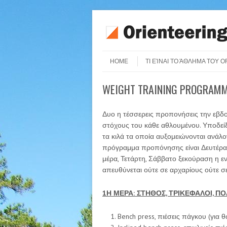
Skip to content
Menu
HOME
ΤΙ ΕΊΝΑΙ ΤΟ ΆΘΛΗΜΑ ΤΟΥ 
WEIGHT TRAINING PROGRAM
Δυο η τέσσερεις προπονήσεις την εβ
στόχους του κάθε αθλουμένου. Υποδείξει
τα κιλά τα οποία αυξομειώνονται ανάλο
πρόγραμμα προπόνησης είναι Δευτέρα 
μέρα, Τετάρτη, Σάββατο ξεκούραση η ε
απευθύνεται ούτε σε αρχαρίους ούτε 
1
Η
ΜΕΡΑ: ΣΤΗΘΟΣ, ΤΡΙΚΕΦΑΛΟΙ, ΠΟΔ
Bench press, πιέσεις πάγκου (για θ