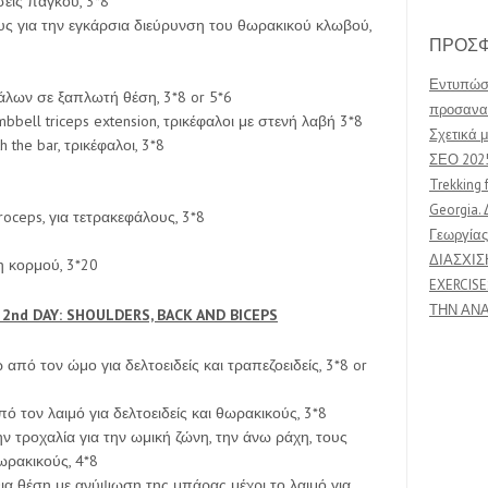
έσεις πάγκου, 3*8
ους για την εγκάρσια διεύρυνση του θωρακικού κλωβού,
ΠΡΟΣΦ
Εντυπώσε
εφάλων σε ξαπλωτή θέση, 3*8 or 5*6
προσανατ
mbbell triceps extension, τρικέφαλοι με στενή λαβή 3*8
Σχετικά μ
h the bar, τρικέφαλοι, 3*8
ΣΕΟ 202
Trekking 
Georgia. 
troceps, για τετρακεφάλους, 3*8
Γεωργίας
ΔΙΑΣΧΙΣ
ση κορμού, 3*20
EXERCISE
ΤΗΝ ΑΝ
.
2nd DAY: SHOULDERS, BACK AND BICEPS
ω από τον ώμο για δελτοειδείς και τραπεζοειδείς, 3*8 or
 τον λαιμό για δελτοειδείς και θωρακικούς, 3*8
την τροχαλία για την ωμική ζώνη, την άνω ράχη, τους
θωρακικούς, 4*8
θια θέση με ανύψωση της μπάρας μέχρι το λαιμό για