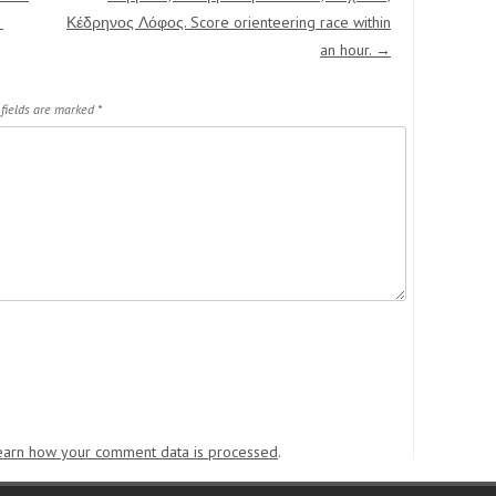
.
Κέδρηνος Λόφος. Score orienteering race within
an hour.
→
 fields are marked
*
earn how your comment data is processed
.