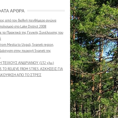
ΑΤΑ ΑΡΘΡΑ
ις από τον διεθνή πενθήμερο αγώνα
ολισμού στο Lake District 2008
ε τα Πρακτικά της Γενικής Συνέλευσης του
5
from Mestia to Usguli, Svaneti region,
Διάσχιση στην περιοχή Svaneti της
.
Η ΤΕΙΧΟΥΣ ΑΝΔΡΙΑΝΟΥ (132 χλμ.)
S TO RELIEVE FROM STRES. ΑΣΚΗΣΕΙΣ ΓΙΑ
ΑΚΟΥΦΙΣΗ ΑΠΟ ΤΟ ΣΤΡΕΣ