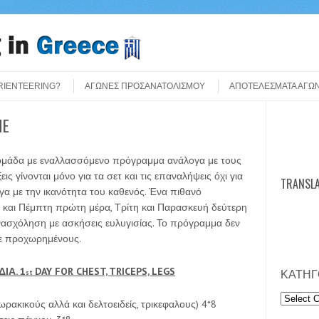
ORIENTEERING?
ΑΓΩΝΕΣ ΠΡΟΣΑΝΑΤΟΛΙΣΜΟΥ
ΑΠΟΤΕΛΕΣΜΑΤΑ ΑΓΩ
ME
Search
δομάδα με εναλλασσόμενο πρόγραμμα ανάλογα με τους
ς γίνονται μόνο για τα σετ και τις επαναλήψεις όχι για
TRANSLA
γα με την ικανότητα του καθενός. Ένα πιθανό
και Πέμπτη πρώτη μέρα, Τρίτη και Παρασκευή δεύτερη
νασχόληση με ασκήσεις ευλυγισίας. Το πρόγραμμα δεν
σε προχωρημένους.
ΙΑ. 1
DAY FOR CHEST, TRICEPS, LEGS
ΚΑΤΗΓ
st
Κατηγορ
ωρακικούς αλλά και δελτοειδείς, τρικεφαλους) 4*8