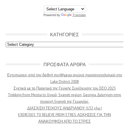
Powered by
Translate
ΚΑΤΗΓΟΡΙΕΣ
Κατηγοριες
ΠΡΟΣΦΑΤΑ ΑΡΘΡΑ
Εντυπώσεις από τον διεθνή πενθήμερο αγώνα προσανατολισμού στο
Lake District 2008
Σχετικά με τα Πρακτικά της Γενικής Συνέλευσης του ΣΕΟ 2025
Trekking from Mestia to Usguli, Svaneti region, Georgia. Διάσχιση στην
περιοχή Svaneti της Γεωργίας.
ΔΙΑΣΧΙΣΗ ΤΕΙΧΟΥΣ ΑΝΔΡΙΑΝΟΥ (132 χλμ.)
EXERCISES TO RELIEVE FROM STRES. ΑΣΚΗΣΕΙΣ ΓΙΑ ΤΗΝ
ΑΝΑΚΟΥΦΙΣΗ ΑΠΟ ΤΟ ΣΤΡΕΣ