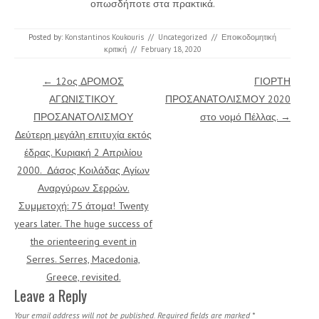
οπωσδήποτε στα πρακτικά.
Posted by:
Konstantinos Koukouris
//
Uncategorized
//
Εποικοδομητική
κριτική
//
February 18, 2020
Post navigation
←
12ος ΔΡΟΜΟΣ
ΓΙΟΡΤΗ
ΑΓΩΝΙΣΤΙΚΟΥ
ΠΡΟΣΑΝΑΤΟΛΙΣΜΟΥ 2020
ΠΡΟΣΑΝΑΤΟΛΙΣΜΟΥ
στο νομό Πέλλας.
→
Δεύτερη μεγάλη επιτυχία εκτός
έδρας. Κυριακή 2 Απριλίου
2000. Δάσος Κοιλάδας Αγίων
Αναργύρων Σερρών.
Συμμετοχή: 75 άτομα! Twenty
years later. The huge success of
the orienteering event in
Serres. Serres, Macedonia,
Greece, revisited.
Leave a Reply
Your email address will not be published.
Required fields are marked
*