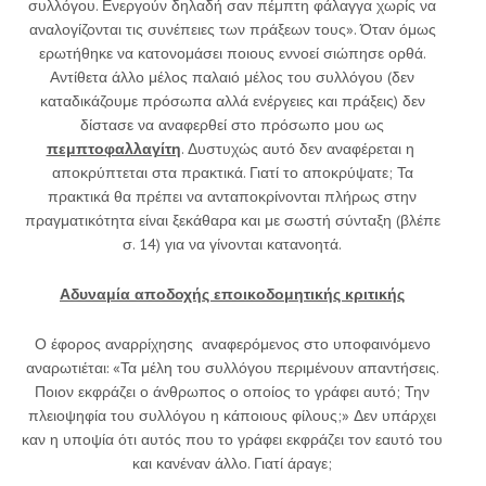
συλλόγου. Ενεργούν δηλαδή σαν πέμπτη φάλαγγα χωρίς να
αναλογίζονται τις συνέπειες των πράξεων τους». Όταν όμως
ερωτήθηκε να κατονομάσει ποιους εννοεί σιώπησε ορθά.
Αντίθετα άλλο μέλος παλαιό μέλος του συλλόγου (δεν
καταδικάζουμε πρόσωπα αλλά ενέργειες και πράξεις) δεν
δίστασε να αναφερθεί στο πρόσωπο μου ως
πεμπτοφαλλαγίτη
. Δυστυχώς αυτό δεν αναφέρεται η
αποκρύπτεται στα πρακτικά. Γιατί το αποκρύψατε; Τα
πρακτικά θα πρέπει να ανταποκρίνονται πλήρως στην
πραγματικότητα είναι ξεκάθαρα και με σωστή σύνταξη (βλέπε
σ. 14) για να γίνονται κατανοητά.
Αδυναμία αποδοχής εποικοδομητικής κριτικής
Ο έφορος αναρρίχησης αναφερόμενος στο υποφαινόμενο
αναρωτιέται: «Τα μέλη του συλλόγου περιμένουν απαντήσεις.
Ποιον εκφράζει ο άνθρωπος ο οποίος το γράφει αυτό; Την
πλειοψηφία του συλλόγου η κάποιους φίλους;» Δεν υπάρχει
καν η υποψία ότι αυτός που το γράφει εκφράζει τον εαυτό του
και κανέναν άλλο. Γιατί άραγε;