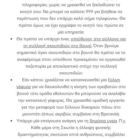
πληροφορίες χωρίς να χρειασθεί να ξεκλειδώσει το
κινητό σου. Να μπορεί να καλέσει 999 για βοήθεια σε
περίπτωση που δεν υπάρχει καλό σήμα τηλεφώνου. Θα
πρέπει όμως να έχει εγγράψει το κινητό του πρώτα σε
μία υπηρεσία.
Θα πρέπει να υπάρχει ένας
υπεύθυνος στο σύλλογο για
τη συλλογή σκουπιδιών στο βουνό
. Όταν βρούμε
σημαντικό όγκο σκουπιδιών στο βουνό θα πρέπει να το
αναφέρουμε στον υπεύθυνο προκειμένου να οργανωθεί
πεζοπορία με αποκλειστικό στόχο την συλλογή
σκουπιδιών.
Εάν κάπου χρειάζεται να κατασκευασθεί μία
ξύλινη
γέφυρα
για να διευκολυνθεί η κίνηση των ορειβατών στο
βουνό τότε ομάδα εθελοντών θα μπορούσε να αναλάβει
την κατασκευή γέφυρας. Θα χρειασθεί ομαδική εργασία
για την μεταφορά των ξύλινων δοκαριών πάνω στο
μονοπάτι (όπως ακριβώς συμβαίνει στη Βρετανία).
Υπάρχει μία επείγουσα ανάγκη για τη
δημόσια υγεία
. Π.χ.
Κάθε μέρα στη Σκωτία η έλλειψη φυσικής
δραστηριότητας σκοτώνει επτά ανθρώπους, συμβάλλει