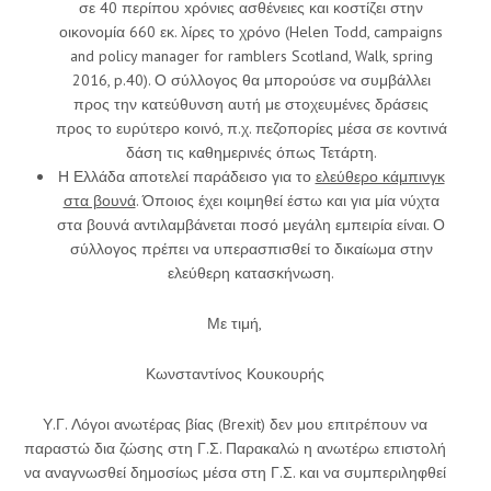
σε 40 περίπου xρόνιες ασθένειες και κοστίζει στην
οικονομία 660 εκ. λίρες το χρόνο (Helen Todd, campaigns
and policy manager for ramblers Scotland, Walk, spring
2016, p.40). Ο σύλλογος θα μπορούσε να συμβάλλει
προς την κατεύθυνση αυτή με στοχευμένες δράσεις
προς το ευρύτερο κοινό, π.χ. πεζοπορίες μέσα σε κοντινά
δάση τις καθημερινές όπως Τετάρτη.
Η Ελλάδα αποτελεί παράδεισο για το
ελεύθερο κάμπινγκ
στα βουνά
. Όποιος έχει κοιμηθεί έστω και για μία νύχτα
στα βουνά αντιλαμβάνεται ποσό μεγάλη εμπειρία είναι. Ο
σύλλογος πρέπει να υπερασπισθεί το δικαίωμα στην
ελεύθερη κατασκήνωση.
Με τιμή,
Κωνσταντίνος Κουκουρής
Υ.Γ. Λόγοι ανωτέρας βίας (Brexit) δεν μου επιτρέπουν να
παραστώ δια ζώσης στη Γ.Σ. Παρακαλώ η ανωτέρω επιστολή
να αναγνωσθεί δημοσίως μέσα στη Γ.Σ. και να συμπεριληφθεί