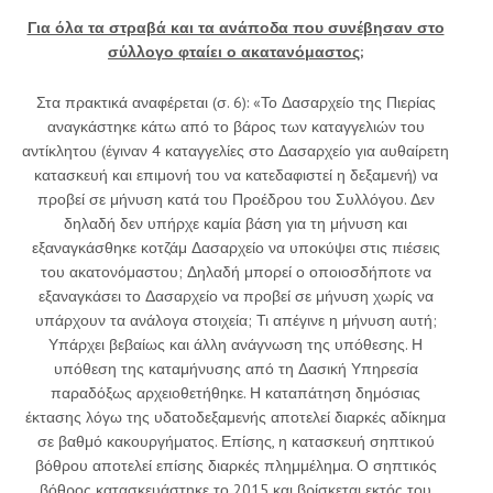
Για όλα τα στραβά και τα ανάποδα που συνέβησαν στο
σύλλογο φταίει ο ακατανόμαστος;
Στα πρακτικά αναφέρεται (σ. 6): «Το Δασαρχείο της Πιερίας
αναγκάστηκε κάτω από το βάρος των καταγγελιών του
αντίκλητου (έγιναν 4 καταγγελίες στο Δασαρχείο για αυθαίρετη
κατασκευή και επιμονή του να κατεδαφιστεί η δεξαμενή) να
προβεί σε μήνυση κατά του Προέδρου του Συλλόγου. Δεν
δηλαδή δεν υπήρχε καμία βάση για τη μήνυση και
εξαναγκάσθηκε κοτζάμ Δασαρχείο να υποκύψει στις πιέσεις
του ακατονόμαστου; Δηλαδή μπορεί ο οποιοσδήποτε να
εξαναγκάσει το Δασαρχείο να προβεί σε μήνυση χωρίς να
υπάρχουν τα ανάλογα στοιχεία; Τι απέγινε η μήνυση αυτή;
Υπάρχει βεβαίως και άλλη ανάγνωση της υπόθεσης. Η
υπόθεση της καταμήνυσης από τη Δασική Υπηρεσία
παραδόξως αρχειοθετήθηκε. Η καταπάτηση δημόσιας
έκτασης λόγω της υδατοδεξαμενής αποτελεί διαρκές αδίκημα
σε βαθμό κακουργήματος. Επίσης, η κατασκευή σηπτικού
βόθρου αποτελεί επίσης διαρκές πλημμέλημα. Ο σηπτικός
βόθρος κατασκευάστηκε το 2015 και βρίσκεται εκτός του