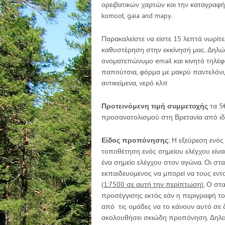
ορειβατικών χαρτών και την καταγραφή
komoot, gaia and mapy.
Παρακαλείστε να είστε 15 λεπτά νωρίτ
καθυστέρηση στην εκκίνησή μας. Δηλώ
ονοματεπώνυμο email και κινητό τηλέφω
παπούτσια, φόρμα με μακρύ παντελόνι,
αντικείμενα, νερό κλπ
Προτεινόμενη τιμή συμμετοχής
τα 5€
προσανατολισμού στη Βρετανία από ιδι
Είδος προπόνησης:
Η εξεύρεση ενός
τοποθέτηση ενός σημείου ελέγχου είνα
ένα σημείο ελέγχου στον αγώνα. Οι στα
εκπαιδευομενος να μπορεί να τους εντ
(1:7500 σε αυτή την περίπτωση).
Ο σταθ
προσέγγισης εκτός εάν η περιγραφή του
από τις ομάδες να το κάνουν αυτό σε 
ακολουθήσει σκιώδη προπόνηση. Δηλαδ