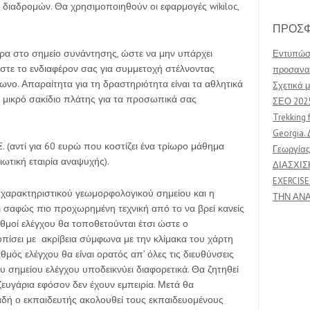
 διαδρομών. Θα χρησιμοποιηθούν οι εφαρμογές wikiloc,
ΠΡΟΣΦ
ερα στο σημείο συνάντησης, ώστε να μην υπάρχει
Εντυπώσε
στε το ενδιαφέρον σας για συμμετοχή στέλνοντας
προσανατ
νο. Απαραίτητα για τη δραστηριότητα είναι τα αθλητικά
Σχετικά μ
 μικρό σακίδιο πλάτης για τα προσωπικά σας
ΣΕΟ 202
Trekking 
Georgia. 
. (αντί για 60 ευρώ που κοστίζει ένα τρίωρο μάθημα
Γεωργίας
ωτική εταιρία αναψυχής).
ΔΙΑΣΧΙΣ
EXERCISE
 χαρακτηριστικού γεωμορφολογικού σημείου και η
ΤΗΝ ΑΝ
ι σαφώς πιο προχωρημένη τεχνική από το να βρεί κανείς
θμοί ελέγχου θα τοποθετούνται έτσι ώστε ο
οπίσει με ακρίβεια σύμφωνα με την κλίμακα του χάρτη
μός ελέγχου θα είναι ορατός απ’ όλες τις διευθύνσεις
 σημείου ελέγχου υποδεικνύει διαφορετικά. Θα ζητηθεί
ζευγάρια εφόσον δεν έχουν εμπειρία. Μετά θα
ή ο εκπαιδευτής ακολουθεί τους εκπαιδευομένους