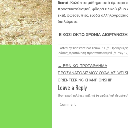
δεκτά.
Καλύπτει μάθημα από έμπειρο ε
προσανατολισμού, φθορά υλικού (δυο 
εκεί), φωτοτυπίες, έξοδα αλληλογραφία
διπλώματα.
ΕΙΚΟΣΙ ΟΚΤΩ ΧΡΟΝΙΑ ΔΙΟΡΓΑΝΩΣΗ
Posted by:
Konstantinos Koukouris
//
Προκηρυξει
δάσος;
,
προπόνηση προσανατολισμού
//
May 12
Post navigation
←
ΕΘΝΙΚΟ ΠΡΩΤΑΘΛΗΜΑ
ΠΡΟΣΑΝΑΤΟΛΙΣΜΟΥ ΟΥΑΛΙΑΣ. WELS
ORIENTEERING CHAMPIONSHIP
Leave a Reply
Your email address will not be published.
Required