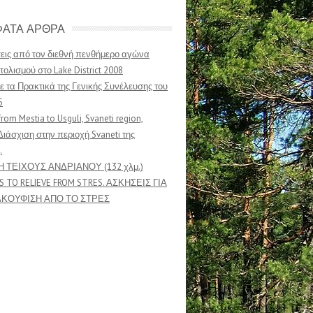
ΑΤΑ ΑΡΘΡΑ
ις από τον διεθνή πενθήμερο αγώνα
ολισμού στο Lake District 2008
ε τα Πρακτικά της Γενικής Συνέλευσης του
5
from Mestia to Usguli, Svaneti region,
Διάσχιση στην περιοχή Svaneti της
.
Η ΤΕΙΧΟΥΣ ΑΝΔΡΙΑΝΟΥ (132 χλμ.)
S TO RELIEVE FROM STRES. ΑΣΚΗΣΕΙΣ ΓΙΑ
ΑΚΟΥΦΙΣΗ ΑΠΟ ΤΟ ΣΤΡΕΣ