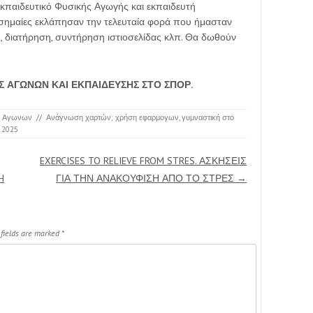
κπαιδευτικό Φυσικής Αγωγής και εκπαιδευτή
σημαίες εκλάπησαν την τελευταία φορά που ήμασταν
ς, διατήρηση, συντήρηση ιστιοσελίδας κλπ. Θα δωθούν
Σ ΑΓΩΝΩΝ ΚΑΙ ΕΚΠΑΙΔΕΥΣΗΣ ΣΤΟ ΣΠΟΡ.
ς Αγωνων
//
Ανάγνωση χαρτών; χρήση εφαρμογων
,
γυμναστική στο
, 2025
EXERCISES TO RELIEVE FROM STRES. ΑΣΚΗΣΕΙΣ
H
ΓΙΑ ΤΗΝ ΑΝΑΚΟΥΦΙΣΗ ΑΠΟ ΤΟ ΣΤΡΕΣ
→
 fields are marked
*