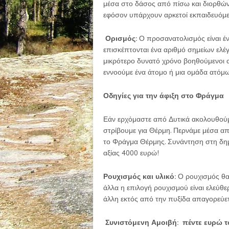
μέσα στο δάσος από πίσω και διορθώνε
εφόσον υπάρχουν αρκετοί εκπαιδευόμε
Ορισμός:
Ο προσανατολισμός είναι έν
επισκέπτονται ένα αριθμό σημείων ελέ
μικρότερο δυνατό χρόνο βοηθούμενοι α
εννοούμε ένα άτομο ή μια ομάδα ατόμω
Οδηγίες για την άφιξη στο Φράγμα
Εάν ερχόμαστε από Δυτικά ακολουθούμε
στρίβουμε για Θέρμη. Περνάμε μέσα από
το Φράγμα Θέρμης. Συνάντηση στη δημο
αξίας 4000 ευρώ!
Ρουχισμός και υλικό
:
Ο ρουχισμός θα
άλλα η επιλογή ρουχισμού είναι ελεύ
άλλη εκτός από την πυξίδα απαγορεύετ
Συνιστόμενη Αμοιβή: πέντε ευρώ τ