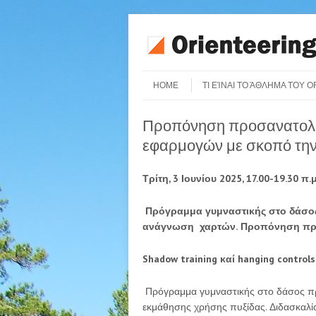
Skip to content
Menu
HOME
ΤΙ ΕΊΝΑΙ ΤΟ ΆΘΛΗΜΑ ΤΟΥ 
Προπόνηση προσανατολι
εφαρμογών με σκοπό τη
Τρίτη, 3 Ιουνίου 2025, 17.00-19.30 π.μ
Πρόγραμμα γυμναστικής στο δάσο
ανάγνωση χαρτών.
Προπόνηση προ
Shadow training
καί
hanging controls 
Πρόγραμμα γυμναστικής στο δάσος π
εκμάθησης χρήσης πυξίδας. Διδασκαλ