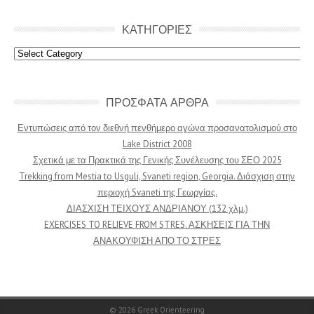
ΚΑΤΗΓΟΡΙΕΣ
Κατηγοριες
ΠΡΟΣΦΑΤΑ ΑΡΘΡΑ
Εντυπώσεις από τον διεθνή πενθήμερο αγώνα προσανατολισμού στο
Lake District 2008
Σχετικά με τα Πρακτικά της Γενικής Συνέλευσης του ΣΕΟ 2025
Trekking from Mestia to Usguli, Svaneti region, Georgia. Διάσχιση στην
περιοχή Svaneti της Γεωργίας.
ΔΙΑΣΧΙΣΗ ΤΕΙΧΟΥΣ ΑΝΔΡΙΑΝΟΥ (132 χλμ.)
EXERCISES TO RELIEVE FROM STRES. ΑΣΚΗΣΕΙΣ ΓΙΑ ΤΗΝ
ΑΝΑΚΟΥΦΙΣΗ ΑΠΟ ΤΟ ΣΤΡΕΣ
© 2026
Greek Orienteering