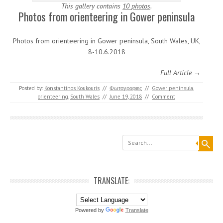
This gallery contains
10 photos
.
Photos from orienteering in Gower peninsula
Photos from orienteering in Gower peninsula, South Wales, UK,
8-10.6.2018
Full Article →
Posted by:
Konstantinos Koukouris
//
Φωτογραφιες
//
Gower peninsula
,
orienteering
,
South Wales
//
June 19, 2018
//
Comment
Search
TRANSLATE:
Powered by
Translate