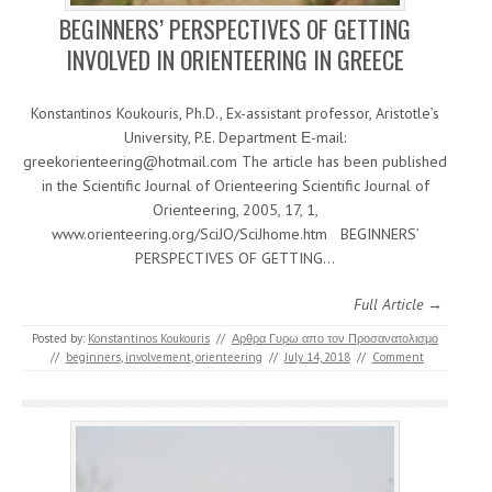
BEGINNERS’ PERSPECTIVES OF GETTING
INVOLVED IN ORIENTEERING IN GREECE
Konstantinos Koukouris, Ph.D., Ex-assistant professor, Aristotle’s
University, P.E. Department Ε-mail:
greekorienteering@hotmail.com The article has been published
in the Scientific Journal of Orienteering Scientific Journal of
Orienteering, 2005, 17, 1,
www.orienteering.org/SciJO/SciJhome.htm BEGINNERS’
PERSPECTIVES OF GETTING…
Full Article →
Posted by:
Konstantinos Koukouris
//
Αρθρα Γυρω απο τον Προσανατολισμο
//
beginners
,
involvement
,
orienteering
//
July 14, 2018
//
Comment