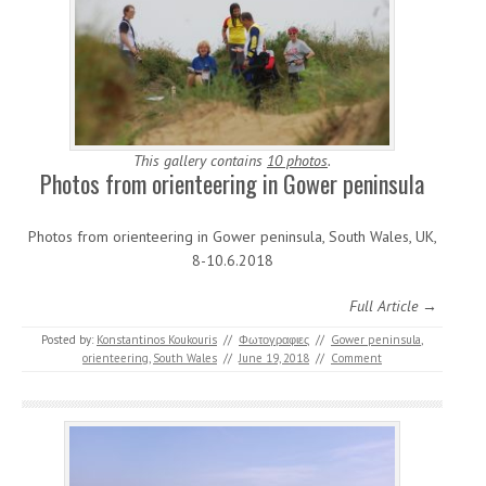
This gallery contains
10 photos
.
Photos from orienteering in Gower peninsula
Photos from orienteering in Gower peninsula, South Wales, UK,
8-10.6.2018
Full Article →
Posted by:
Konstantinos Koukouris
//
Φωτογραφιες
//
Gower peninsula
,
orienteering
,
South Wales
//
June 19, 2018
//
Comment