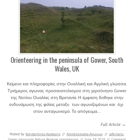
Orienteering in the peninsula of Gower, South
Wales, UK
Κείμενο και πληροφορίες στην Ουαλλική και Αγγλική γλώσσα.
Τριήμερος αγωνας προσανατολισμού στη χερσόνησο Gower
της Νοτίου Ουαλίας στη Βρετανία. Η έμφαση δοθηκε στην
ενδυνάμωση της φιλίας μεταξυ των αγωνιζομένων και όχι
στον ανταγωνισμό. Το απόγευμα…
Full Article →
Posted by:
Konstantinos Koukouris
//
Αποτελεσματα Αγωνων
//
cafeirianu
,
Gower peninsula
,
Nature Reserve
,
orienteering
//
June 19, 2018
//
Comment