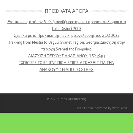
ΠΡΟΣΦΑΤΑ ΑΡΘΡΑ
Εντυπώσεις από τον διεθνή πενθήμερο αγώνα προσανατολισμού στο
Lake District 2008
Σχετικά με τα Πρακτικά της Γενικής Συνέλευσης του ΣΕΟ 2025
Trekking from Mestia to Usguli, Svaneti region, Georgia. Διάσχιση στην
περιοχή Svaneti της Γεωργίας.
ΔΙΑΣΧΙΣΗ ΤΕΙΧΟΥΣ ΑΝΔΡΙΑΝΟΥ (132 χλμ.)
EXERCISES TO RELIEVE FROM STRES. ΑΣΚΗΣΕΙΣ ΓΙΑ ΤΗΝ
ΑΝΑΚΟΥΦΙΣΗ ΑΠΟ ΤΟ ΣΤΡΕΣ
© 2026
Greek Orienteering
Leaf Theme
powered by
WordPress